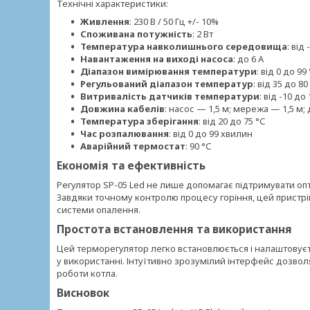
Технічні характеристики:
Живлення
: 230 В / 50 Гц +/- 10%
Споживана потужність
: 2 Вт
Температура навколишнього середовища
: від
Навантаження на виході насоса
: до 6 А
Діапазон вимірювання температури
: від 0 до 99
Регульований діапазон температур
: від 35 до 80
Витривалість датчиків температури
: від -10 до
Довжина кабелів
: насос — 1,5 м; мережа — 1,5 м;
Температура зберігання
: від 20 до 75 °С
Час розпалювання
: від 0 до 99 хвилин
Аварійний термостат
: 90 °С
Економія та ефективність
Регулятор SP-05 Led не лише допомагає підтримувати оп
Завдяки точному контролю процесу горіння, цей пристрі
системи опалення.
Простота встановлення та використання
Цей терморегулятор легко встановлюється і налаштовує
у використанні. Інтуїтивно зрозумілий інтерфейс дозво
роботи котла.
Висновок