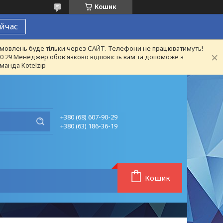
Кошик
йчас
 замовлень буде тільки через САЙТ. Телефони не працюватимуть!
 90 29 Менеджер обов'язково відповість вам та допоможе з
манда Kotelzip
+380 (68) 607-90-29
+380 (63) 186-36-19
Кошик