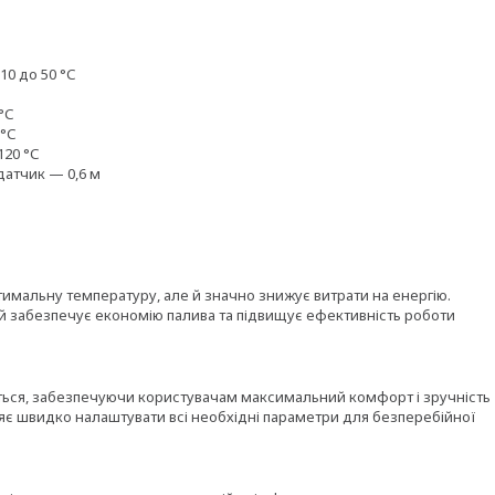
 -10 до 50 °С
 °С
 °С
 120 °С
 датчик — 0,6 м
тимальну температуру, але й значно знижує витрати на енергію.
й забезпечує економію палива та підвищує ефективність роботи
ться, забезпечуючи користувачам максимальний комфорт і зручність
ляє швидко налаштувати всі необхідні параметри для безперебійної