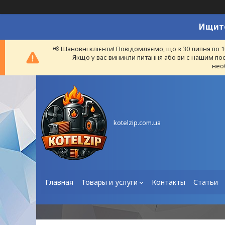
Ищите
📢 Шановні клієнти! Повідомляємо, що з 30 липня по 
Якщо у вас виникли питання або ви є нашим пос
нео
kotelzip.com.ua
Главная
Товары и услуги
Контакты
Статьи