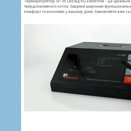
Терморегулятор SP-05 Led від KG Elektronik - це ідеальн
твердопаливного котла. Завдяки широким функціональни
комфорт та економію у вашому домі. Замовляйте вже сьог