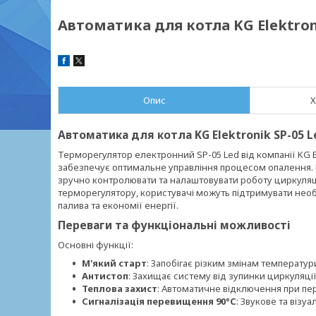
Автоматика для котла KG Elektroni
Опис
Х
Автоматика для котла KG Elektronik SP-05 L
Терморегулятор електронний SP-05 Led від компанії KG El
забезпечує оптимальне управління процесом опалення.
зручно контролювати та налаштовувати роботу циркуляці
терморегулятору, користувачі можуть підтримувати нео
палива та економії енергії.
Переваги та функціональні можливості
Основні функції:
М'який старт
: Запобігає різким змінам температу
Антистоп
: Захищає систему від зупинки циркуляці
Теплова захист
: Автоматичне відключення при пе
Сигналізація перевищення 90°C
: Звукове та віз