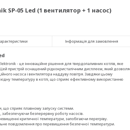
k SP-05 Led (1 вентилятор + 1 насос)
арактеристики
Інформація для замовлення
ed
ektronik - це інноваційне рішення для твердопаливних котлів, яке
 Цей пристрій оснащений рідкокристалічним дисплеєм, який дозволя
йного насоса і вентилятора наддуву повітря. Завдяки цьому
бхідну температуру в котлі, що сприяє ефективному використанню
ри, що сприяє плавному запуску системи.
ї, забезпечуючи безперервну роботу насосів.
ревищенні критичної температури, запобігаючи перегріву.
уальне повідомлення про перевищення безпечної температури.