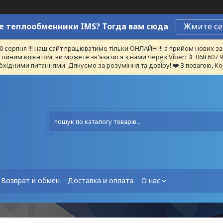
 теплообменники IMS? Тогда вам сюда
Жмите се
10 серпня !!! наш сайт працюватиме тільки ОНЛАЙН !!! а прийом нових
тійним клієнтом, ви можете зв'язатися з нами через Viber: 📱 068 607
бхідними питаннями. Дякуємо за розуміння та довіру! ❤️ З повагою, Ко
Возврат и обмен
Доставка и оплата
О нас