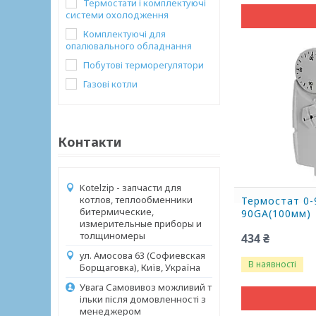
Термостати і комплектуючі
системи охолодження
Комплектуючі для
опалювального обладнання
Побутові терморегулятори
Газові котли
Контакти
Kotelzip - запчасти для
котлов, теплообменники
Термостат 0-
битермические,
90GA(100мм)
измерительные приборы и
толщиномеры
434 ₴
ул. Амосова 63 (Софиевская
В наявності
Борщаговка), Київ, Україна
Увага Самовивоз можливий т
ільки після домовленності з
менеджером