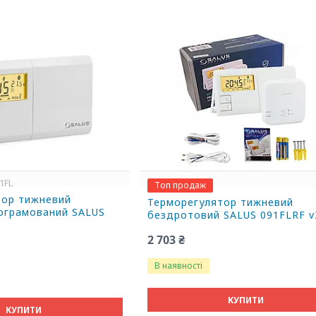
91FL
Топ продаж
тор тижневий
Терморегулятор тижневий
ограмований SALUS
бездротовий SALUS 091FLRF v
2 703 ₴
В наявності
КУПИТИ
КУПИТИ