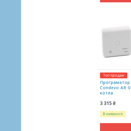
Топ продаж
Програматор 
Condevo AR-0
котла
3 315 ₴
В наявності