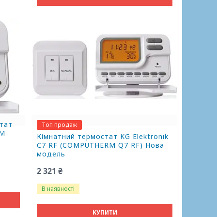
тат
Топ продаж
RM
Кімнатний термостат KG Elektronik
С7 RF (COMPUTHERM Q7 RF) Нова
модель
2 321 ₴
В наявності
КУПИТИ