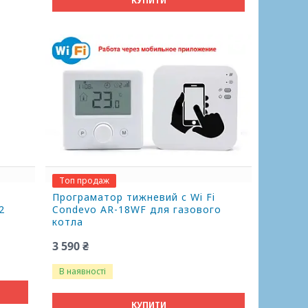
КУПИТИ
Топ продаж
Програматор тижневий c Wi Fi
2
Condevo AR-18WF для газового
котла
3 590 ₴
В наявності
КУПИТИ