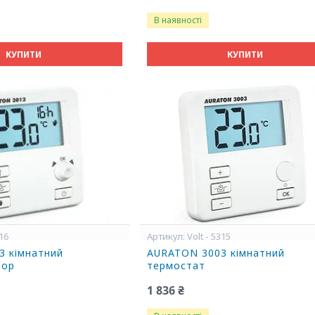
В наявності
КУПИТИ
КУПИТИ
316
Volt - 5315
3 кімнатний
AURATON 3003 кімнатний
тор
термостат
1 836 ₴