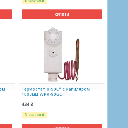
В наявності
КУПИТИ
ром
Термостат 0-90С° с капиляром
1000мм WPR-90GC
434 ₴
В наявності