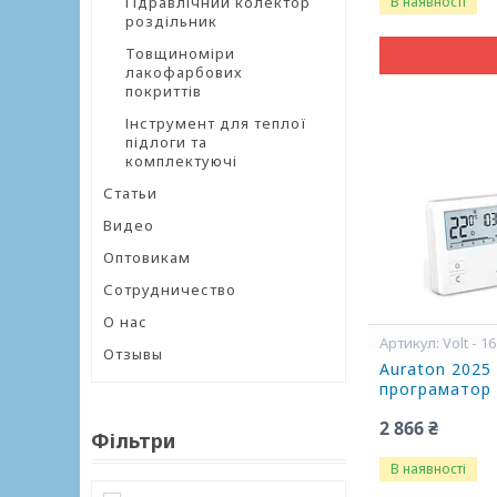
Гідравлічний колектор
В наявності
роздільник
Товщиноміри
лакофарбових
покриттів
Інструмент для теплої
підлоги та
комплектуючі
Статьи
Видео
Оптовикам
Сотрудничество
О нас
Volt - 1
Отзывы
Auraton 2025
програматор
2 866 ₴
Фільтри
В наявності