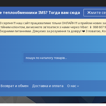
 теплообменники IMS? Тогда вам сюда
Жмите се
10 серпня !!! наш сайт працюватиме тільки ОНЛАЙН !!! а прийом нових
тійним клієнтом, ви можете зв'язатися з нами через Viber: 📱 068 607
бхідними питаннями. Дякуємо за розуміння та довіру! ❤️ З повагою, Ко
Возврат и обмен
Доставка и оплата
О нас