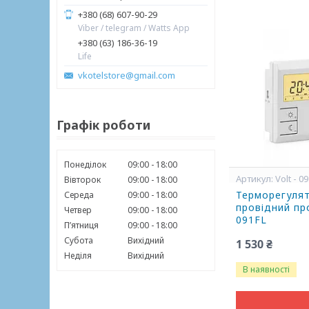
+380 (68) 607-90-29
Viber / telegram / Watts App
+380 (63) 186-36-19
Life
vkotelstore@gmail.com
Графік роботи
Понеділок
09:00
18:00
Volt - 0
Вівторок
09:00
18:00
Терморегуля
Середа
09:00
18:00
провідний пр
Четвер
09:00
18:00
091FL
Пʼятниця
09:00
18:00
Субота
Вихідний
1 530 ₴
Неділя
Вихідний
В наявності