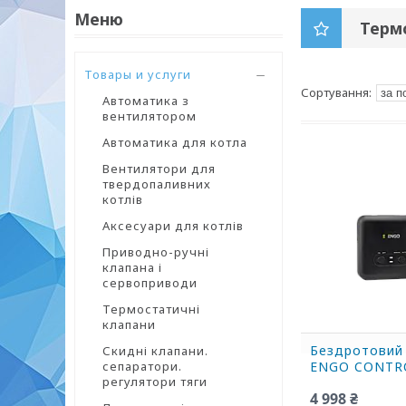
Терм
Товары и услуги
Автоматика з
вентилятором
Автоматика для котла
Вентилятори для
твердопаливних
котлів
Аксесуари для котлів
Приводно-ручні
клапана і
сервоприводи
Термостатичні
клапани
Бездротовий
Скидні клапани.
сепаратори.
ENGO CONTRO
регулятори тяги
4 998 ₴