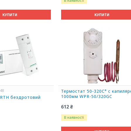
В наявності
КУПИТИ
КУПИТИ
648
Термостат 50-320С° с капиля
1000мм WPR-50/320GC
 RTH бездротовий
612 ₴
В наявності