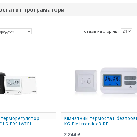
остати і програматори
 терморегулятор
Кімнатний термостат безпров
LS E901WIFI
KG Elektronik c3 RF
2 244 ₴