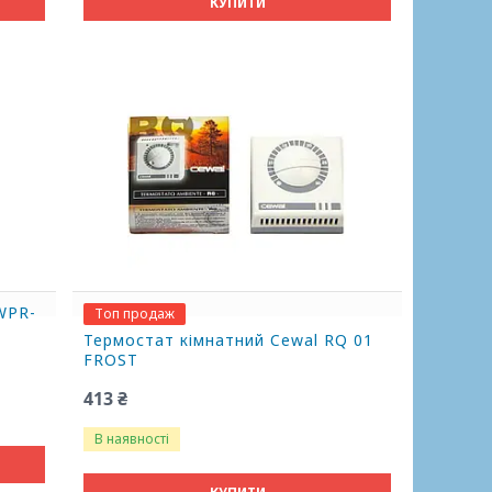
КУПИТИ
WPR-
Топ продаж
Термостат кімнатний Cewal RQ 01
FROST
413 ₴
В наявності