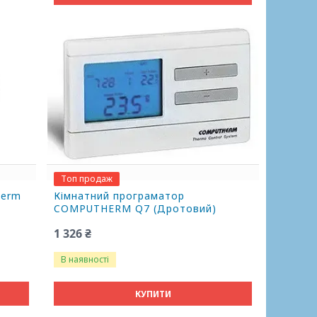
Топ продаж
herm
Кімнатний програматор
COMPUTHERM Q7 (Дротовий)
1 326 ₴
В наявності
КУПИТИ