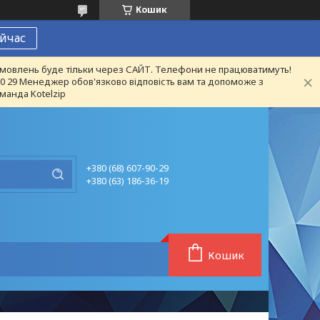
Кошик
йчас
 замовлень буде тільки через САЙТ. Телефони не працюватимуть!
 90 29 Менеджер обов'язково відповість вам та допоможе з
манда Kotelzip
+380 (68) 607-90-29
+380 (63) 186-36-19
Кошик