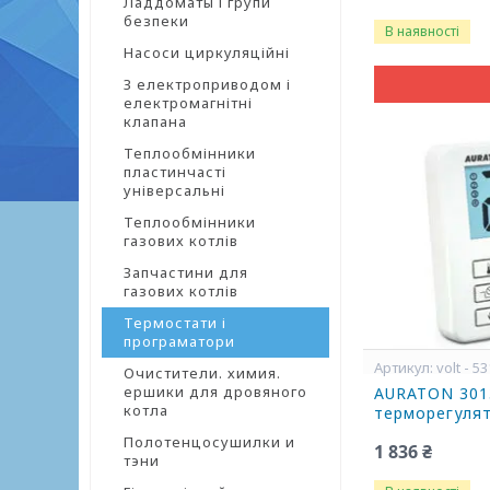
Ладдоматы і групи
безпеки
В наявності
Насоси циркуляційні
З електроприводом і
електромагнітні
клапана
Теплообмінники
пластинчасті
універсальні
Теплообмінники
газових котлів
Запчастини для
газових котлів
Термостати і
програматори
volt - 5
Очистители. химия.
ершики для дровяного
AURATON 301
котла
терморегуля
Полотенцосушилки и
1 836 ₴
тэни