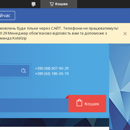
Кошик
йчас
 замовлень буде тільки через САЙТ. Телефони не працюватимуть!
 90 29 Менеджер обов'язково відповість вам та допоможе з
манда Kotelzip
+380 (68) 607-90-29
+380 (63) 186-36-19
Кошик