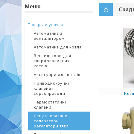
Скидн
Товары и услуги
Автоматика з
вентилятором
Автоматика для котла
Вентилятори для
твердопаливних
котлів
Аксесуари для котлів
Приводно-ручні
клапана і
сервоприводи
Клап
Термостатичні
клапани
Скидні клапани.
сепаратори.
регулятори тяги