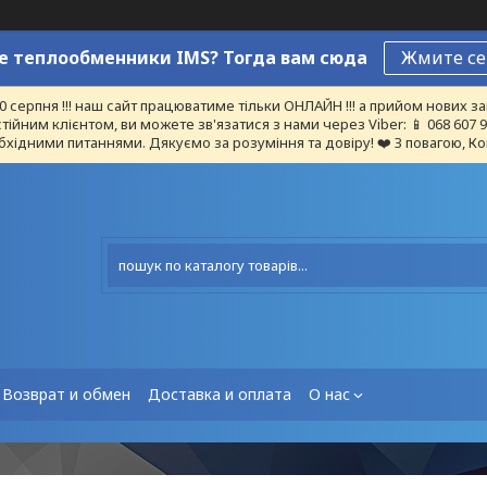
 теплообменники IMS? Тогда вам сюда
Жмите се
10 серпня !!! наш сайт працюватиме тільки ОНЛАЙН !!! а прийом нових
тійним клієнтом, ви можете зв'язатися з нами через Viber: 📱 068 607
бхідними питаннями. Дякуємо за розуміння та довіру! ❤️ З повагою, Ко
Возврат и обмен
Доставка и оплата
О нас