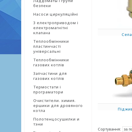
Ладдоматы і групи
безпеки
Насоси циркуляційні
З електроприводом і
електромагнітні
клапана
Сепа
Теплообмінники
пластинчасті
універсальні
Теплообмінники
газових котлів
Запчастини для
газових котлів
Термостати і
програматори
Очистители. химия.
ершики для дровяного
Піджи
котла
Полотенцосушилки и
тэни