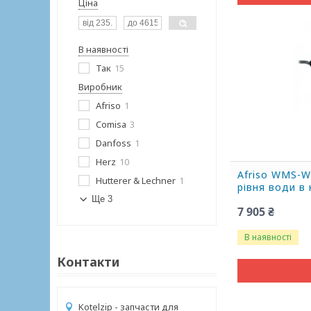
Ціна
В наявності
Так
15
Виробник
Afriso
1
Comisa
3
Danfoss
1
Herz
10
Afriso WMS-
Hutterer & Lechner
1
рівня води в 
Ще 3
7 905 ₴
В наявності
Контакти
Kotelzip - запчасти для