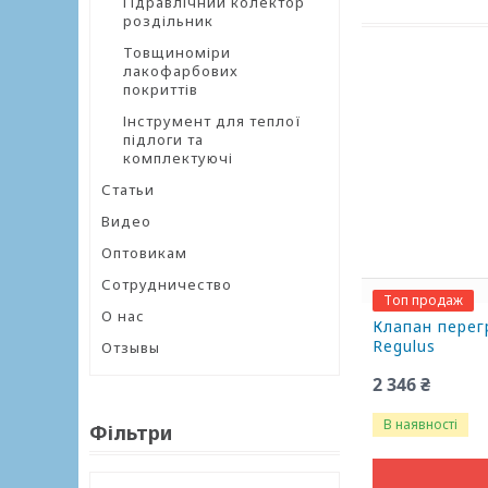
Гідравлічний колектор
роздільник
Товщиноміри
лакофарбових
покриттів
Інструмент для теплої
підлоги та
комплектуючі
Статьи
Видео
Оптовикам
Сотрудничество
Топ продаж
О нас
Клапан перег
Regulus
Отзывы
2 346 ₴
В наявності
Фільтри