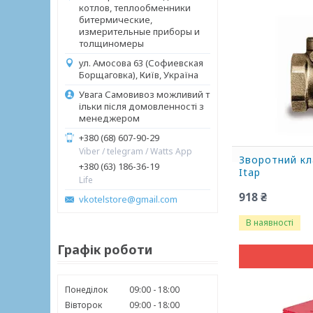
котлов, теплообменники
битермические,
измерительные приборы и
толщиномеры
ул. Амосова 63 (Софиевская
Борщаговка), Київ, Україна
Увага Самовивоз можливий т
ільки після домовленності з
менеджером
+380 (68) 607-90-29
Viber / telegram / Watts App
Зворотний кла
+380 (63) 186-36-19
Itap
Life
918 ₴
vkotelstore@gmail.com
В наявності
Графік роботи
Понеділок
09:00
18:00
Вівторок
09:00
18:00