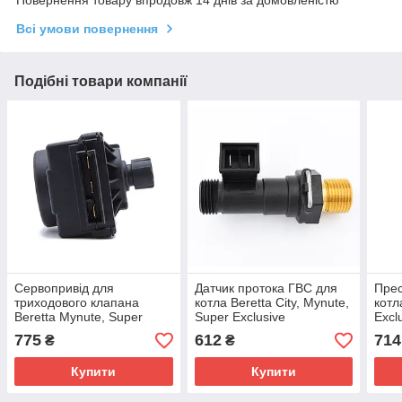
Всі умови повернення
Подібні товари компанії
Сервопривід для
Датчик протока ГВС для
Прес
триходового клапана
котла Beretta City, Mynute,
котл
Beretta Mynute, Super
Super Exclusive
Excl
Exclusive R10025304
R10022348
R70
775
612
714
₴
₴
R2905
Купити
Купити