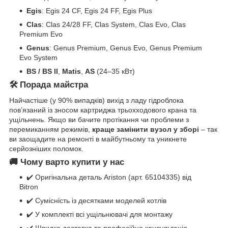
Egis
: Egis 24 CF, Egis 24 FF, Egis Plus
Clas
: Clas 24/28 FF, Clas System, Clas Evo, Clas
Premium Evo
Genus
: Genus Premium, Genus Evo, Genus Premium
Evo System
BS / BS II
,
Matis
,
AS
(24–35 кВт)
🛠 Порада майстра
Найчастіше (у 90% випадків) вихід з ладу гідроблока
пов’язаний із зносом картриджа трьохходового крана та
ущільнень. Якщо ви бачите протікання чи проблеми з
перемиканням режимів,
краще замінити вузол у зборі
– так
ви заощадите на ремонті в майбутньому та уникнете
серйозніших поломок.
🚚 Чому варто купити у нас
✔️ Оригінальна деталь Ariston (арт. 65104335) від
Bitron
✔️ Сумісність із десятками моделей котлів
✔️ У комплекті всі ущільнювачі для монтажу