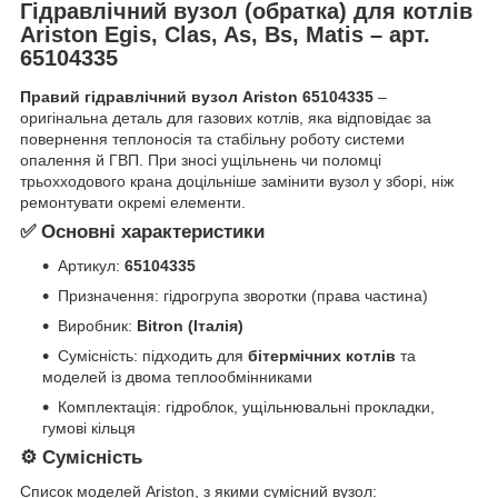
Гідравлічний вузол (обратка) для котлів
Ariston Egis, Clas, As, Bs, Matis – арт.
65104335
Правий гідравлічний вузол Ariston 65104335
–
оригінальна деталь для газових котлів, яка відповідає за
повернення теплоносія та стабільну роботу системи
опалення й ГВП. При зносі ущільнень чи поломці
трьохходового крана доцільніше замінити вузол у зборі, ніж
ремонтувати окремі елементи.
✅ Основні характеристики
Артикул:
65104335
Призначення: гідрогрупа зворотки (права частина)
Виробник:
Bitron (Італія)
Сумісність: підходить для
бітермічних котлів
та
моделей із двома теплообмінниками
Комплектація: гідроблок, ущільнювальні прокладки,
гумові кільця
⚙️ Сумісність
Список моделей Ariston, з якими сумісний вузол: