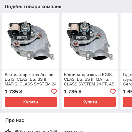
Подібні товари компанії
Вентилятор котла Ariston
Вентилятори котла EGIS,
Гідр
EGIS, CLAS, BS, BS II,
CLAS, BS, BS II, MATIS,
груп
MATIS, CLASS SYSTEM 24
CLASS SYSTEM 24 FF, AS.
Genu
FF, AS. - 65104357,
- 65104357, 65110422
6510
1 785
1 785
1 6
₴
₴
65110422
600
Купити
Купити
Про нас
98% позитивних з 368 відгуків за рік