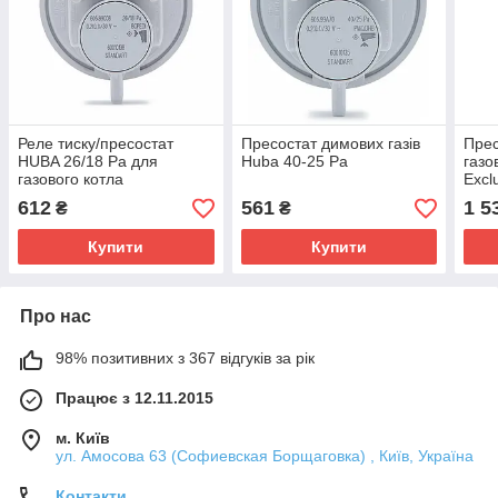
Реле тиску/пресостат
Пресостат димових газів
Прес
HUBA 26/18 Pa для
Huba 40-25 Pa
газо
газового котла
Excl
(універсальне)
612
561
1 5
₴
₴
Купити
Купити
Про нас
98% позитивних з 367 відгуків за рік
Працює з 12.11.2015
м. Київ
ул. Амосова 63 (Софиевская Борщаговка) , Київ, Україна
Контакти