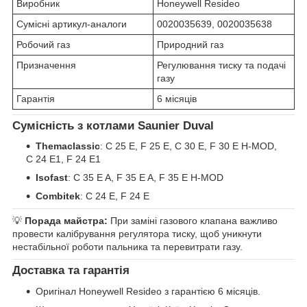
Виробник
Honeywell Resideo
Сумісні артикул-аналоги
0020035639, 0020035638
Робочий газ
Природний газ
Призначення
Регулювання тиску та подачі
газу
Гарантія
6 місяців
Сумісність з котлами Saunier Duval
Themaclassic
: C 25 E, F 25 E, C 30 E, F 30 E H-MOD,
C 24 E1, F 24 E1
Isofast
: С 35 E A, F 35 E A, F 35 E H-MOD
Combitek
: C 24 E, F 24 E
💡
Порада майстра:
При заміні газового клапана важливо
провести калібрування регулятора тиску, щоб уникнути
нестабільної роботи пальника та перевитрати газу.
Доставка та гарантія
Оригінал Honeywell Resideo з гарантією 6 місяців.