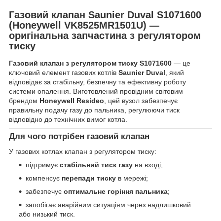
Газовий клапан Saunier Duval S1071600
(Honeywell VK8525MR1501U) —
оригінальна запчастина з регулятором
тиску
Газовий клапан з регулятором тиску S1071600
— це
ключовий елемент газових котлів
Saunier Duval
, який
відповідає за стабільну, безпечну та ефективну роботу
системи опалення. Виготовлений провідним світовим
брендом
Honeywell Resideo
, цей вузол забезпечує
правильну подачу газу до пальника, регулюючи тиск
відповідно до технічних вимог котла.
Для чого потрібен газовий клапан
У газових котлах клапан з регулятором тиску:
підтримує
стабільний тиск газу
на вході;
компенсує
перепади тиску
в мережі;
забезпечує
оптимальне горіння пальника
;
запобігає аварійним ситуаціям через надлишковий
або низький тиск.