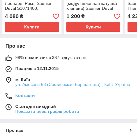
Леопард, Рись, Saunier
(модуляционная катушка
Saun
Duval S1071400,
клапана) Saunier Duval
Them
0020035639 без
Thema Classic 20146481
Isof
4 080
1 200
4 2
₴
₴
регулятора
(ст. S1071700) Ремонт
Купити
Купити
Про нас
98% позитивних з 367 відгуків за рік
Працює з 12.11.2015
м. Київ
ул. Амосова 63 (Софиевская Борщаговка) , Київ, Україна
Контакти
Сьогодні вихідний
Показати весь графік роботи
Про нас