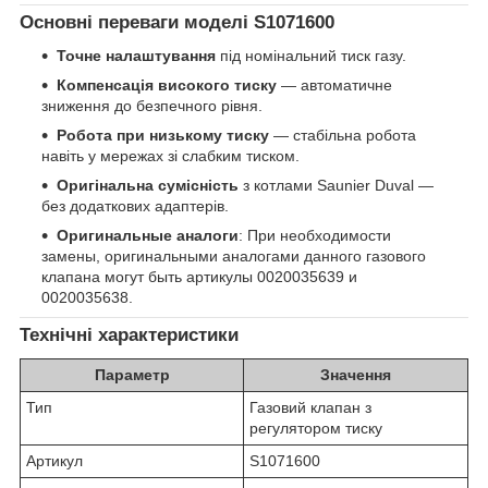
Основні переваги моделі S1071600
Точне налаштування
під номінальний тиск газу.
Компенсація високого тиску
— автоматичне
зниження до безпечного рівня.
Робота при низькому тиску
— стабільна робота
навіть у мережах зі слабким тиском.
Оригінальна сумісність
з котлами Saunier Duval —
без додаткових адаптерів.
Оригинальные аналоги
: При необходимости
замены, оригинальными аналогами данного газового
клапана могут быть артикулы 0020035639 и
0020035638.
Технічні характеристики
Параметр
Значення
Тип
Газовий клапан з
регулятором тиску
Артикул
S1071600