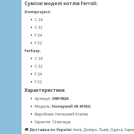
Сумісні моделі котлів Ferroli:
Domiproject:
C 24
C 32
F 24
F 32
FerEasy:
C 24
C 32
F 24
F 32
Характеристики
Артикул:
39819620
Модель:
Honeywell VK 4105G
Виробник: Honeywell (Італія)
Гарантія: 12 місяців
🚚
Доставка по Україні:
Київ, Дніпро, Львів, Одеса, Харкі