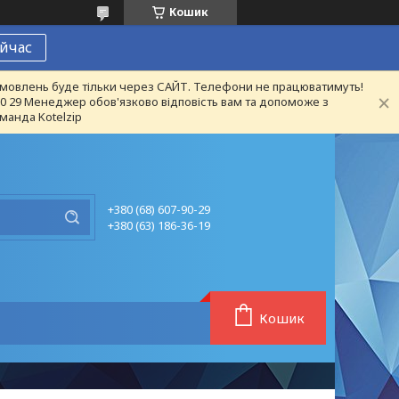
Кошик
йчас
 замовлень буде тільки через САЙТ. Телефони не працюватимуть!
 90 29 Менеджер обов'язково відповість вам та допоможе з
манда Kotelzip
+380 (68) 607-90-29
+380 (63) 186-36-19
Кошик