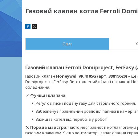
Газовий клапан котла Ferroli Domip
Опис
Х
Газовий клапан Ferroli Domiproject, FerEasy 
Газовий клапан
Honeywell VK 4105G (арт. 39819620)
– це 
Domiproject та FerEasy. Виготовлений в Італії на заводі H
обладнання.
📌
Функції клапана:
Регулює тиск і подачу газу для стабільного горіння.
Забезпечує правильний розподіл палива в камері з
Захищає котел від перебоїв у роботі.
🛠
Порада майстра:
часто несправності котла (поганий 
газовим клапаном. Якщо вентилятор і запалювання справн