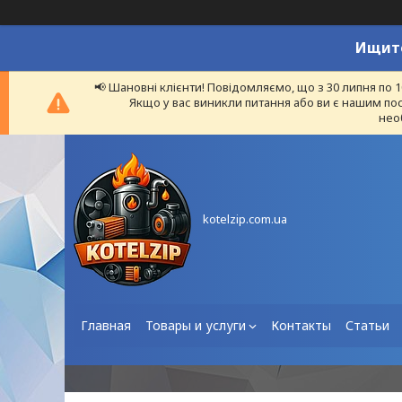
Ищите
📢 Шановні клієнти! Повідомляємо, що з 30 липня по 
Якщо у вас виникли питання або ви є нашим пос
нео
kotelzip.com.ua
Главная
Товары и услуги
Контакты
Статьи