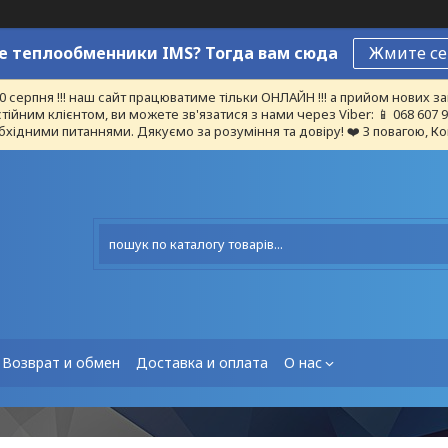
 теплообменники IMS? Тогда вам сюда
Жмите се
10 серпня !!! наш сайт працюватиме тільки ОНЛАЙН !!! а прийом нових
тійним клієнтом, ви можете зв'язатися з нами через Viber: 📱 068 607
бхідними питаннями. Дякуємо за розуміння та довіру! ❤️ З повагою, Ко
Возврат и обмен
Доставка и оплата
О нас