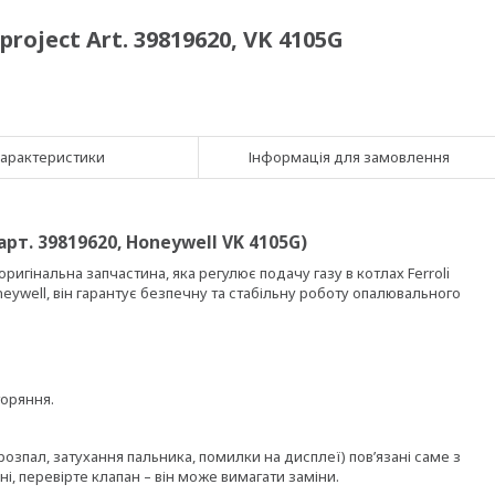
roject Art. 39819620, VK 4105G
арактеристики
Інформація для замовлення
(арт. 39819620, Honeywell VK 4105G)
оригінальна запчастина, яка регулює подачу газу в котлах Ferroli
oneywell, він гарантує безпечну та стабільну роботу опалювального
горяння.
розпал, затухання пальника, помилки на дисплеї) пов’язані саме з
і, перевірте клапан – він може вимагати заміни.