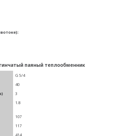
вотоке):
астинчатый паяный теплообменник
)
G 5/4
40
а)
3
1.8
107
117
414