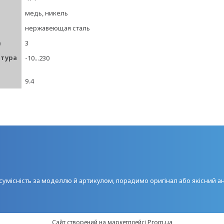
медь, никель
нержавеющая сталь
)
3
атура
-10...230
9.4
умісність за моделлю й артикулом, порадимо оригінал або якісний а
Prom.ua
Сайт створений на маркетплейсі