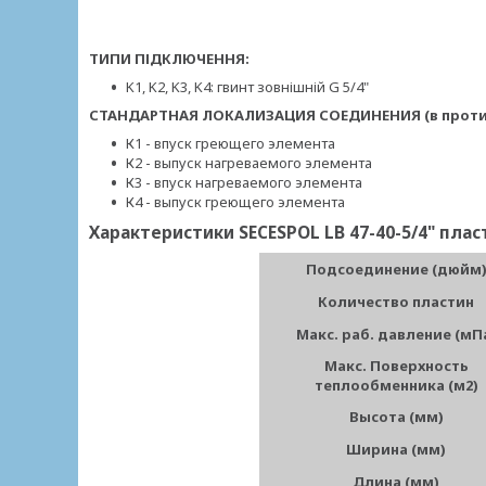
ТИПИ ПІДКЛЮЧЕННЯ:
K1, K2, K3, K4: гвинт зовнішній G 5/4"
СТАНДАРТНАЯ ЛОКАЛИЗАЦИЯ СОЕДИНЕНИЯ (в проти
К1 - впуск греющего элемента
К2 - выпуск нагреваемого элемента
К3 - впуск нагреваемого элемента
К4 - выпуск греющего элемента
Характеристики SECESPOL LB 47-40-5/4" пл
Подсоединение (дюйм
Количество пластин
Макс. раб. давление (мП
Макс. Поверхность
теплообменника (м2)
Высота (мм)
Ширина (мм)
Длина (мм)