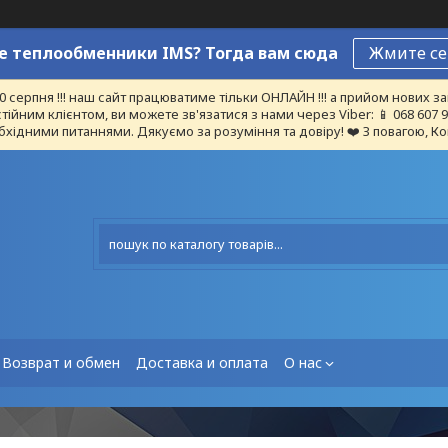
 теплообменники IMS? Тогда вам сюда
Жмите се
10 серпня !!! наш сайт працюватиме тільки ОНЛАЙН !!! а прийом нових
тійним клієнтом, ви можете зв'язатися з нами через Viber: 📱 068 607
бхідними питаннями. Дякуємо за розуміння та довіру! ❤️ З повагою, Ко
Возврат и обмен
Доставка и оплата
О нас