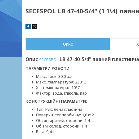
SECESPOL LB 47-40-5/4" (1 1\4) п
Опис
Х
Опис
LB 47-40-5/4" паяний пластинч
SECESPOL
ПАРАМЕТРИ РОБОТИ
Макс. тиск: 30,0 bar
Макс. температура: 230
°C
Хв. температура: -10
°C
Фактор: вода, гліколь, пар
КОНСТРУКЦІЙНІ ПАРАМЕТРИ:
Тип: Рифлена пластина
Поверхн. теплообміну: 1,8 m2
Обсяг гарячий. сторони: 1,4 l
Об'єм холод. сторони: 1,4 l
Вага: 9,4 кг