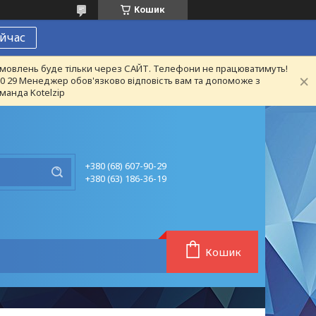
Кошик
йчас
 замовлень буде тільки через САЙТ. Телефони не працюватимуть!
 90 29 Менеджер обов'язково відповість вам та допоможе з
манда Kotelzip
+380 (68) 607-90-29
+380 (63) 186-36-19
Кошик