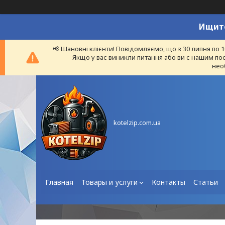
Ищите
📢 Шановні клієнти! Повідомляємо, що з 30 липня по 
Якщо у вас виникли питання або ви є нашим пос
нео
kotelzip.com.ua
Главная
Товары и услуги
Контакты
Статьи