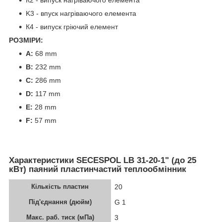
K3 - впуск нагріваючого елемента
К4 - випуск гріючий елемент
РОЗМІРИ:
A:
68 mm
B:
232 mm
C:
286 mm
D:
117
mm
E:
28 mm
F:
57 mm
Характеристики SECESPOL LB 31-20-1" (до 25
кВт) паяний пластинчастий теплообмінник
Кількість пластин
20
Під'єднання (дюйм)
G 1
Макс. раб. тиск (мПа)
3