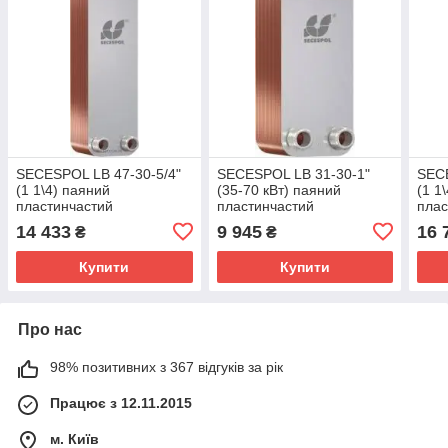
SECESPOL LB 47-30-5/4"
SECESPOL LB 31-30-1"
SECE
(1 1\4) паяний
(35-70 кВт) паяний
(1 1
пластинчастий
пластинчастий
плас
теплообмінник
теплообмінник
тепл
14 433
9 945
16 
₴
₴
Купити
Купити
Про нас
98% позитивних з 367 відгуків за рік
Працює з 12.11.2015
м. Київ