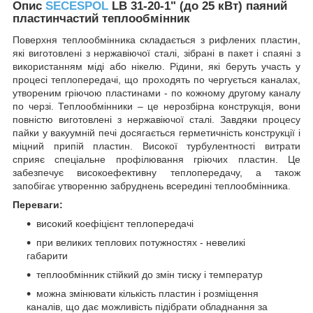
Опис
SECESPOL
LB 31-20-1" (до 25 кВт) паяний
пластинчастий теплообмінник
Поверхня теплообмінника складається з рифлених пластин,
які виготовлені з нержавіючої сталі, зібрані в пакет і спаяні з
використанням міді або нікелю. Рідини, які беруть участь у
процесі теплопередачі, що проходять по чергується каналах,
утвореним гріючою пластинами - по кожному другому каналу
по черзі. Теплообмінники – це нерозбірна конструкція, вони
повністю виготовлені з нержавіючої сталі. Завдяки процесу
пайки у вакуумній печі досягається герметичність конструкції і
міцний припій пластин. Високої турбулентності витрати
сприяє спеціальне профілювання гріючих пластин. Це
забезпечує високоефективну теплопередачу, а також
запобігає утворенню забруднень всередині теплообмінника.
Переваги:
високий коефіцієнт теплопередачі
при великих теплових потужностях - невеликі
габарити
теплообмінник стійкий до змін тиску і температур
можна змінювати кількість пластин і розміщення
каналів, що дає можливість підібрати обладнання за