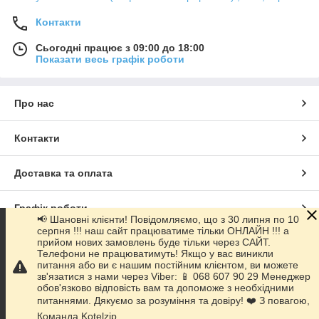
Контакти
Сьогодні працює з 09:00 до 18:00
Показати весь графік роботи
Про нас
Контакти
Доставка та оплата
Графік роботи
📢 Шановні клієнти! Повідомляємо, що з 30 липня по 10
серпня !!! наш сайт працюватиме тільки ОНЛАЙН !!! а
прийом нових замовлень буде тільки через САЙТ.
Повна версія сайту
Телефони не працюватимуть! Якщо у вас виникли
питання або ви є нашим постійним клієнтом, ви можете
зв'язатися з нами через Viber: 📱 068 607 90 29 Менеджер
Сайт створено на маркетплейсі
Prom.ua
обов'язково відповість вам та допоможе з необхідними
питаннями. Дякуємо за розуміння та довіру! ❤️ З повагою,
Політика конфіденційності
Команда Kotelzip