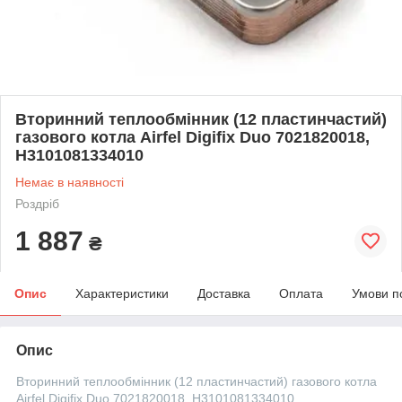
Вторинний теплообмінник (12 пластинчастий)
газового котла Airfel Digifix Duo 7021820018,
H3101081334010
Немає в наявності
Роздріб
1 887
₴
Опис
Характеристики
Доставка
Оплата
Умови п
Опис
Вторинний теплообмінник (12 пластинчастий) газового котла
Airfel Digifix Duo 7021820018, H3101081334010