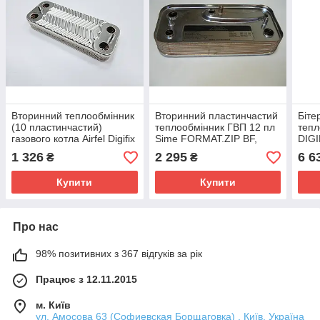
Вторинний теплообмінник
Вторинний пластинчастий
Біте
(10 пластинчастий)
теплообмінник ГВП 12 пл
тепл
газового котла Airfel Digifix
Sime FORMAT.ZIP BF,
DIGI
Duo 7021820018,
FORMAT DEWY.ZIP. Art.
H31
1 326
2 295
6 6
₴
₴
H3101081334010
6281522
Купити
Купити
Про нас
98% позитивних з 367 відгуків за рік
Працює з 12.11.2015
м. Київ
ул. Амосова 63 (Софиевская Борщаговка) , Київ, Україна