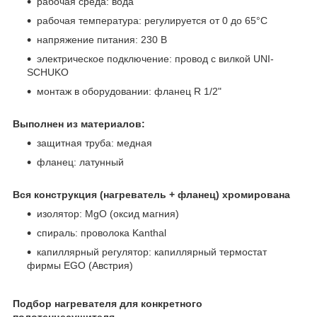
рабочая среда: вода
рабочая температура: регулируется от 0 до 65°C
напряжение питания: 230 В
электрическое подключение: провод с вилкой UNI-
SCHUKO
монтаж в оборудовании: фланец R 1/2"
Выполнен из материалов:
защитная труба: медная
фланец: латунный
Вся конструкция (нагреватель + фланец) хромирована
изолятор: MgO (оксид магния)
спираль: проволока Kanthal
капиллярный регулятор: капиллярный термостат
фирмы EGO (Австрия)
Подбор нагревателя для конкретного
полотенцесушителя