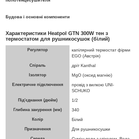
Будова
і основні
компоненти
Характеристики Heatpol GTN 300W тен з
термостатом для рушникосушок (білий)
Регулятор
капілярний термостат фірми
EGO (Австрія)
Спіраль
дріт Kanthal
Ізолятор
MgO (оксид магнію)
Електричне підключення
провід з вилкою UNI-
SCHUKO
Під'єднання (дюйм)
1/2
Глибина занурення (мм)
340
Колір
Білий
Призначення
Для рушникосушки
Середа
Суміш води з гліколем, Вода