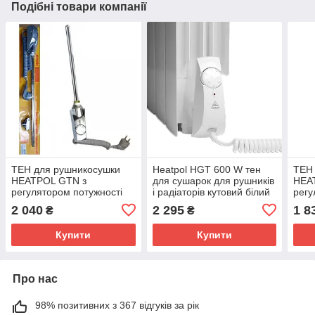
Подібні товари компанії
ТЕН для рушникосушки
Heatpol HGT 600 W тен
ТЕН
HEATPOL GTN з
для сушарок для рушників
HEA
регулятором потужності
і радіаторів кутовий білий
регу
300 - 600 Вт (нікель)
900 
2 040
2 295
1 8
₴
₴
Купити
Купити
Про нас
98% позитивних з 367 відгуків за рік