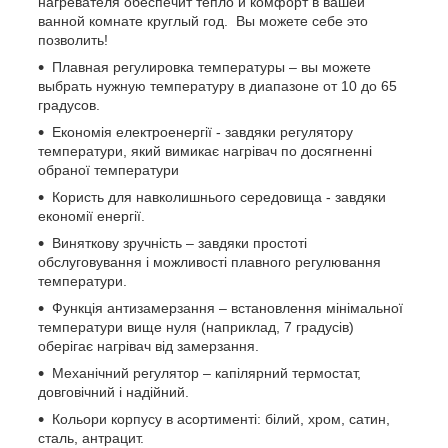
нагревателя обеспечит тепло и комфорт в вашей
ванной комнате круглый год. Вы можете себе это
позволить!
Плавная регулировка температуры – вы можете
выбрать нужную температуру в диапазоне от 10 до 65
градусов.
Економія електроенергії - завдяки регулятору
температури, який вимикає нагрівач по досягненні
обраної температури
Користь для навколишнього середовища - завдяки
економії енергії.
Виняткову зручність – завдяки простоті
обслуговування і можливості плавного регулювання
температури.
Функція антизамерзання – встановлення мінімальної
температури вище нуля (наприклад, 7 градусів)
оберігає нагрівач від замерзання.
Механічний регулятор – капілярний термостат,
довговічний і надійний.
Кольори корпусу в асортименті: білий, хром, сатин,
сталь, антрацит.