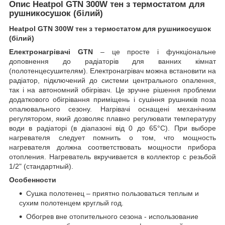
Опис Heatpol GTN 300W тен з термостатом для
рушникосушок (білий)
Heatpol GTN 300W тен з термостатом для рушникосушок
(білий)
Електронагрівачі GTN
– це просте і функціональне
доповнення до радіаторів для ванних кімнат
(полотенцесушителям). Електронагрівач можна встановити на
радіатор, підключений до системи центрального опалення,
так і на автономний обігрівач. Це зручне рішення проблеми
додаткового обігрівання приміщень і сушіння рушників поза
опалювального сезону. Нагрівачі оснащені механічним
регулятором, який дозволяє плавно регулювати температуру
води в радіаторі (в діапазоні від 0 до 65°C). При выборе
нагревателя следует помнить о том, что мощность
нагревателя должна соответствовать мощности прибора
отопления. Нагреватель вкручивается в коллектор с резьбой
1/2" (стандартный).
Особенности
Сушка полотенец – приятно пользоваться теплым и
сухим полотенцем круглый год.
Обогрев вне отопительного сезона - использование