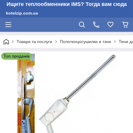
Ищите теплообменники IMS? Тогда вам сюда
kotelzip.com.ua
Товари та послуги
Полотенцосушилки и тэни
Тени д
Топ продажів