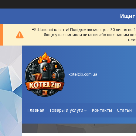
Ищите
📢 Шановні клієнти! Повідомляємо, що з 30 липня по 
Якщо у вас виникли питання або ви є нашим пос
нео
kotelzip.com.ua
Главная
Товары и услуги
Контакты
Статьи