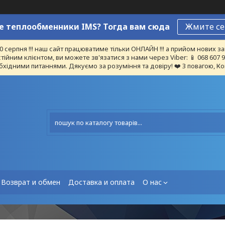
 теплообменники IMS? Тогда вам сюда
Жмите се
10 серпня !!! наш сайт працюватиме тільки ОНЛАЙН !!! а прийом нових
тійним клієнтом, ви можете зв'язатися з нами через Viber: 📱 068 607
бхідними питаннями. Дякуємо за розуміння та довіру! ❤️ З повагою, Ко
Возврат и обмен
Доставка и оплата
О нас