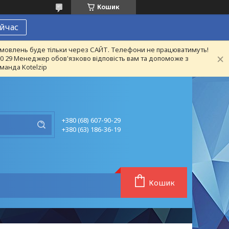
Кошик
йчас
 замовлень буде тільки через САЙТ. Телефони не працюватимуть!
 90 29 Менеджер обов'язково відповість вам та допоможе з
манда Kotelzip
+380 (68) 607-90-29
+380 (63) 186-36-19
Кошик