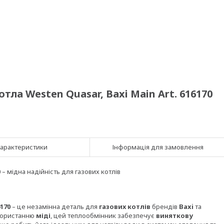
ла Westen Quasar, Baxi Main Art. 616170
арактеристики
Інформація для замовлення
0
– мідна надійність для газових котлів
170
– це незамінна деталь для
газових котлів
брендів
Baxi
та
икористанню
міді
, цей теплообмінник забезпечує
виняткову