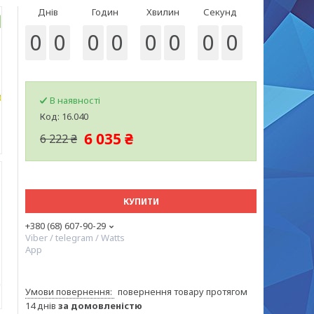
Днів
Годин
Хвилин
Секунд
0
0
0
0
0
0
0
0
В наявності
Код:
16.040
6 035 ₴
6 222 ₴
КУПИТИ
+380 (68) 607-90-29
Viber / telegram / Watts
App
повернення товару протягом
14 днів
за домовленістю