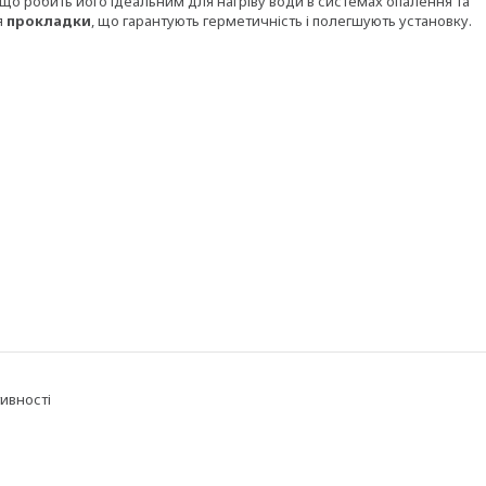
ть, що робить його ідеальним для нагріву води в системах опалення та
я
прокладки
, що гарантують герметичність і полегшують установку.
ивності