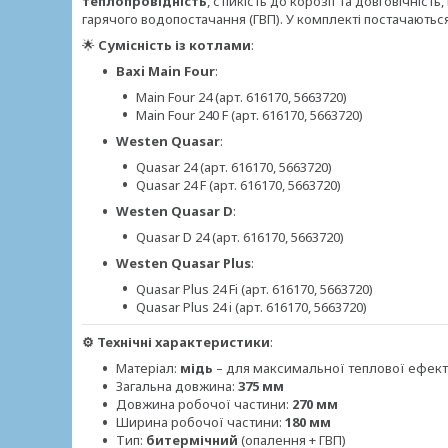
теплопровідність
, стійкість до корозії та довговічніс
гарячого водопостачання (ГВП). У комплекті постачаютьс
🌟
Сумісність із котлами
:
Baxi Main Four
:
Main Four 24 (арт. 616170, 5663720)
Main Four 240 F (арт. 616170, 5663720)
Westen Quasar
:
Quasar 24 (арт. 616170, 5663720)
Quasar 24 F (арт. 616170, 5663720)
Westen Quasar D
:
Quasar D 24 (арт. 616170, 5663720)
Westen Quasar Plus
:
Quasar Plus 24 Fi (арт. 616170, 5663720)
Quasar Plus 24 i (арт. 616170, 5663720)
⚙️ Технічні характеристики
:
Матеріал:
мідь
– для максимальної теплової ефект
Загальна довжина:
375 мм
Довжина робочої частини:
270 мм
Ширина робочої частини:
180 мм
Тип:
битермічний
(опалення + ГВП)