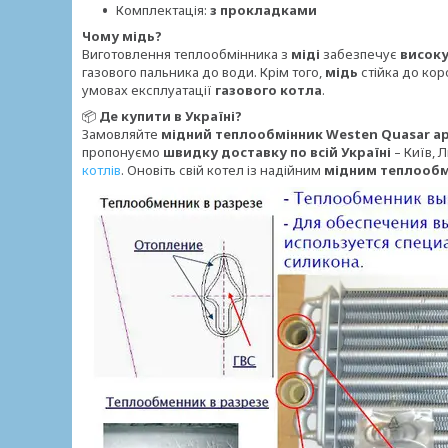
Комплектація:
з прокладками
Чому мідь?
Виготовлення теплообмінника з
міді
забезпечує
високу
газового пальника до води. Крім того,
мідь
стійка до кор
умовах експлуатації
газового котла
.
📦
Де купити в Україні?
Замовляйте
мідний теплообмінник Westen Quasar арт
пропонуємо
швидку доставку по всій Україні
– Київ, Л
котлів
. Оновіть свій котел із надійним
мідним теплооб