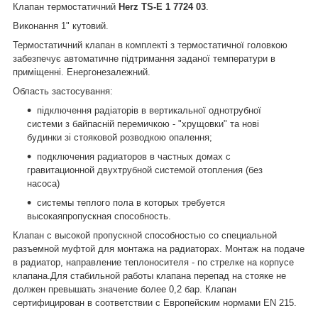
Клапан термостатичний
Herz TS-E 1 7724 03
.
Виконання 1" кутовий.
Термостатичний клапан в комплекті з термостатичної головкою
забезпечує автоматичне підтримання заданої температури в
приміщенні. Енергонезалежний.
Область застосування:
підключення радіаторів в вертикальної однотрубної
системи з байпасній перемичкою - "хрущовки" та нові
будинки зі стояковой розводкою опалення;
подключения радиаторов в частных домах с
гравитационной двухтрубной системой отопления (без
насоса)
системы теплого пола в которых требуется
высокаяпропускная способность.
Клапан с высокой пропускной способностью со специальной
разъемной муфтой для монтажа на радиаторах. Монтаж на подаче
в радиатор, направление теплоносителя - по стрелке на корпусе
клапана.Для стабильной работы клапана перепад на стояке не
должен превышать значение более 0,2 бар. Клапан
cертифицирован в соответствии с Европейским нормами EN 215.