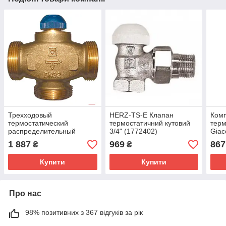
Трехходовый
HERZ-TS-E Клапан
Комп
термостатический
термостатичний кутовий
терм
распределительный
3/4" (1772402)
Giac
клапан HERZ CALIS-TS-
куто
1 887
969
867
₴
₴
DN32 (1 1/4"), 6,44Kvs
1776141
Купити
Купити
Про нас
98% позитивних з 367 відгуків за рік