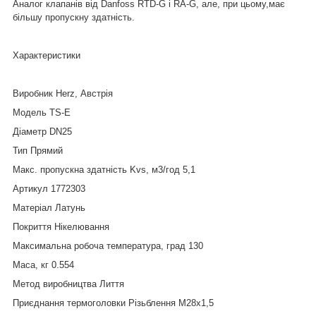
Аналог клапанів від Danfoss RTD-G і RA-G, але, при цьому,має
більшу пропускну здатність.
Характеристики
Виробник Herz, Австрія
Модель TS-E
Діаметр DN25
Тип Прямий
Макс. пропускна здатність Kvs, м3/год 5,1
Артикул 1772303
Матеріал Латунь
Покриття Нікелювання
Максимальна робоча температура, град 130
Маса, кг 0.554
Метод виробництва Лиття
Приєднання термоголовки Різьблення М28х1,5