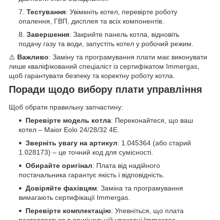
Тестування
: Увімкніть котел, перевірте роботу
опалення, ГВП, дисплея та всіх компонентів.
Завершення
: Закрийте панель котла, відновіть
подачу газу та води, запустіть котел у робочий режим.
⚠️
Важливо
: Заміну та програмування плати має виконувати
лише кваліфікований спеціаліст із сертифікатом Immergas,
щоб гарантувати безпеку та коректну роботу котла.
Поради щодо вибору плати управління
Щоб обрати правильну запчастину:
Перевірте модель котла
: Переконайтеся, що ваш
котел – Maior Eolo 24/28/32 4E.
Зверніть увагу на артикул
: 1.045364 (або старий
1.028173) – це точний код для сумісності.
Обирайте оригінал
: Плата від надійного
постачальника гарантує якість і відповідність.
Довіряйте фахівцям
: Заміна та програмування
вимагають сертифікації Immergas.
Перевірте комплектацію
: Упевніться, що плата
поставляється в оригінальній упаковці Immergas.