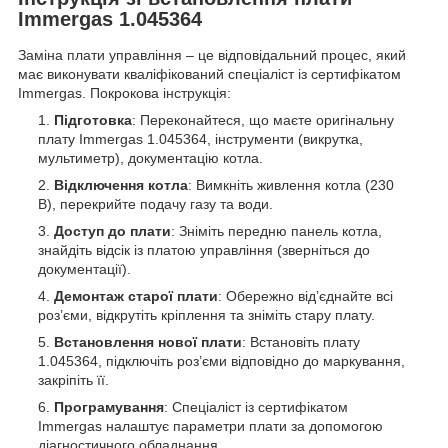
Immergas 1.045364
Заміна плати управління – це відповідальний процес, який
має виконувати кваліфікований спеціаліст із сертифікатом
Immergas. Покрокова інструкція:
Підготовка
: Переконайтеся, що маєте оригінальну
плату Immergas 1.045364, інструменти (викрутка,
мультиметр), документацію котла.
Відключення котла
: Вимкніть живлення котла (230
В), перекрийте подачу газу та води.
Доступ до плати
: Зніміть передню панель котла,
знайдіть відсік із платою управління (зверніться до
документації).
Демонтаж старої плати
: Обережно від’єднайте всі
роз’єми, відкрутіть кріплення та зніміть стару плату.
Встановлення нової плати
: Встановіть плату
1.045364, підключіть роз’єми відповідно до маркування,
закріпіть її.
Програмування
: Спеціаліст із сертифікатом
Immergas налаштує параметри плати за допомогою
діагностичного обладнання.