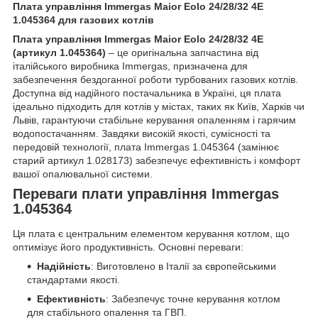
Плата управління Immergas Maior Eolo 24/28/32 4E
1.045364 для газових котлів
Плата управління Immergas Maior Eolo 24/28/32 4E
(артикул 1.045364)
– це оригінальна запчастина від
італійського виробника Immergas, призначена для
забезпечення бездоганної роботи турбованих газових котлів.
Доступна від надійного постачальника в Україні, ця плата
ідеально підходить для котлів у містах, таких як Київ, Харків чи
Львів, гарантуючи стабільне керування опаленням і гарячим
водопостачанням. Завдяки високій якості, сумісності та
передовій технології, плата Immergas 1.045364 (замінює
старий артикул 1.028173) забезпечує ефективність і комфорт
вашої опалювальної системи.
Переваги плати управління Immergas
1.045364
Ця плата є центральним елементом керування котлом, що
оптимізує його продуктивність. Основні переваги:
Надійність
: Виготовлено в Італії за європейськими
стандартами якості.
Ефективність
: Забезпечує точне керування котлом
для стабільного опалення та ГВП.