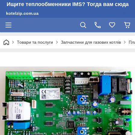
Ищите теплообменники IMS? Тогда вам сюда
kotelzip.com.ua
Товари та послуги
Запчастини для газових котлів
Пл