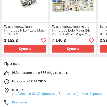
Плата управління
Плата управління котла
Вент
Immergas Nike / Eolo Maior
Immergas Eolo Major 24,
Imme
1.018909
28, 32 Kw/Eolo Major 24,
кВт 
28, 32 Kw. Art. 1.031865
3 152
7 140
2 3
₴
₴
Купити
Купити
Про нас
98% позитивних з 366 відгуків за рік
Працює з 12.11.2015
м. Київ
ул. Амосова 63 (Софиевская Борщаговка) , Київ, Україна
Контакти