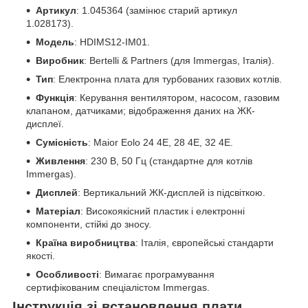
Артикул
: 1.045364 (замінює старий артикул
1.028173).
Модель
: HDIMS12-IM01.
Виробник
: Bertelli & Partners (для Immergas, Італія).
Тип
: Електронна плата для турбованих газових котлів.
Функція
: Керування вентилятором, насосом, газовим
клапаном, датчиками; відображення даних на ЖК-
дисплеї.
Сумісність
: Maior Eolo 24 4E, 28 4E, 32 4E.
Живлення
: 230 В, 50 Гц (стандартне для котлів
Immergas).
Дисплей
: Вертикальний ЖК-дисплей із підсвіткою.
Матеріал
: Високоякісний пластик і електронні
компоненти, стійкі до зносу.
Країна виробництва
: Італія, європейські стандарти
якості.
Особливості
: Вимагає програмування
сертифікованим спеціалістом Immergas.
Інструкція зі встановлення плати