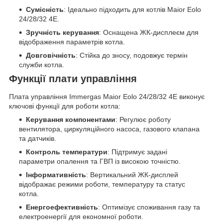
Сумісність
: Ідеально підходить для котлів Maior Eolo
24/28/32 4E.
Зручність керування
: Оснащена ЖК-дисплеєм для
відображення параметрів котла.
Довговічність
: Стійка до зносу, подовжує термін
служби котла.
Функції плати управління
Плата управління Immergas Maior Eolo 24/28/32 4E виконує
ключові функції для роботи котла:
Керування компонентами
: Регулює роботу
вентилятора, циркуляційного насоса, газового клапана
та датчиків.
Контроль температури
: Підтримує задані
параметри опалення та ГВП із високою точністю.
Інформативність
: Вертикальний ЖК-дисплей
відображає режими роботи, температуру та статус
котла.
Енергоефективність
: Оптимізує споживання газу та
електроенергії для економної роботи.