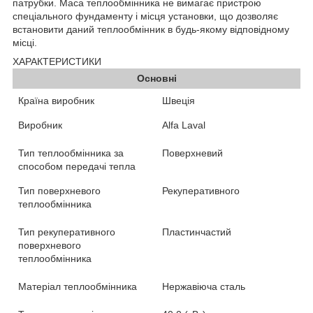
патрубки. Маса теплообмінника не вимагає пристрою
спеціального фундаменту і місця установки, що дозволяє
встановити даний теплообмінник в будь-якому відповідному
місці.
ХАРАКТЕРИСТИКИ
Основні
Країна виробник
Швеція
Виробник
Alfa Laval
Тип теплообмінника за
Поверхневий
способом передачі тепла
Тип поверхневого
Рекуперативного
теплообмінника
Тип рекуперативного
Пластинчастий
поверхневого
теплообмінника
Матеріал теплообмінника
Нержавіюча сталь