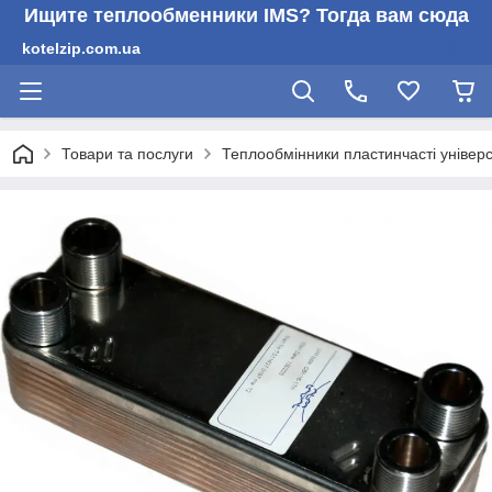
Ищите теплообменники IMS? Тогда вам сюда
kotelzip.com.ua
Товари та послуги
Теплообмінники пластинчасті універс