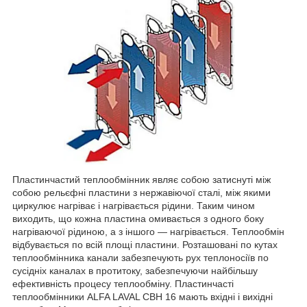
Пластинчастий теплообмінник являє собою затиснуті між
собою рельєфні пластини з нержавіючої сталі, між якими
циркулює нагріває і нагрівається рідини. Таким чином
виходить, що кожна пластина омивається з одного боку
нагріваючої рідиною, а з іншого ― нагрівається. Теплообмін
відбувається по всій площі пластини. Розташовані по кутах
теплообмінника канали забезпечують рух теплоносіїв по
сусідніх каналах в протитоку, забезпечуючи найбільшу
ефективність процесу теплообміну. Пластинчасті
теплообмінники
ALFA LAVAL СВН 16 мають вхідні і вихідні