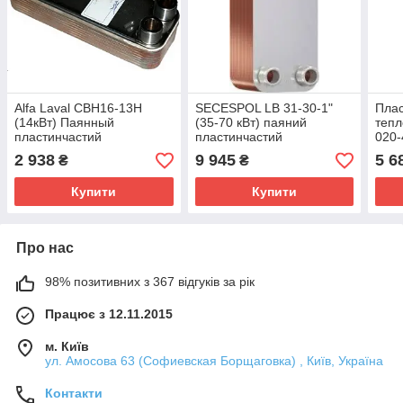
Alfa Laval СВН16-13H
SECESPOL LB 31-30-1"
Плас
(14кВт) Паянный
(35-70 кВт) паяний
тепл
пластинчастий
пластинчастий
020-
теплообмінник
теплообмінник
2 938
9 945
5 6
₴
₴
Купити
Купити
Про нас
98% позитивних з 367 відгуків за рік
Працює з 12.11.2015
м. Київ
ул. Амосова 63 (Софиевская Борщаговка) , Київ, Україна
Контакти