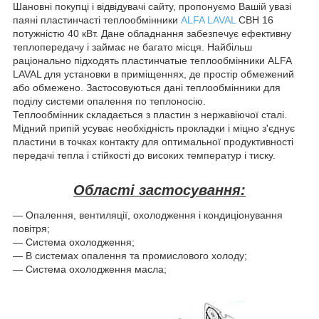
Шановні покупці і відвідувачі сайту, пропонуємо Вашій увазі
паяні пластинчасті теплообмінники
ALFA LAVAL
СВН 16
потужністю 40 кВт. Дане обладнання забезпечує ефективну
теплопередачу і займає не багато місця. Найбільш
раціонально підходять п
ластинчатые теплообмінники ALFA
LAVAL
для установки в приміщеннях, де простір обмежений
або обмежено. Застосовуються дані теплообмінники для
поділу системи опалення по теплоносію.
Теплообмінник складається з пластин з нержавіючої сталі.
Мідний припій усуває необхідність прокладки і міцно з'єднує
пластини в точках контакту для оптимальної продуктивності
передачі тепла і стійкості до високих температур і тиску.
Області застосування:
― Опалення, вентиляції, охолодження і кондиціонування
повітря;
― Система охолодження;
― В системах опалення та промислового холоду;
― Система охолодження масла;