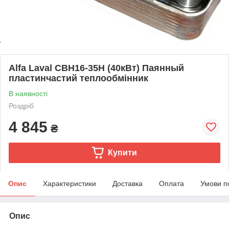
Alfa Laval СВН16-35H (40кВт) Паянный
пластинчастий теплообмінник
В наявності
Роздріб
4 845
₴
Купити
Опис
Характеристики
Доставка
Оплата
Умови п
Опис