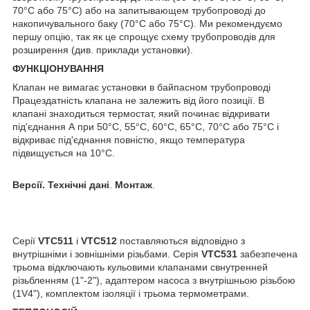
70°С або 75°С) або на запитывающем трубопроводі до
накопичувального баку (70°С або 75°С). Ми рекомендуємо
першу опцію, так як це спрощує схему трубопроводів для
розширення (див. приклади установки).
ФУНКЦІОНУВАННЯ
Клапан не вимагає установки в байпасном трубопроводі
Працездатність клапана не залежить від його позиції. В
клапані знаходиться термостат, який починає відкривати
під'єднання А при 50°С, 55°С, 60°С, 65°С, 70°С або 75°С і
відкриває під'єднання повністю, якщо температура
підвищується на 10°С.
Версії. Технічні дані
.
Монтаж
.
Серії
VTC511
і
VTC512
поставляються відповідно з
внутрішніми і зовнішніми різьбами. Серія
VTC531
забезпечена
трьома відключають кульовими клапанами свнутренней
різьбленням (1"-2"), адаптером насоса з внутрішньою різьбою
(1V4"), комплектом ізоляції і трьома термометрами.