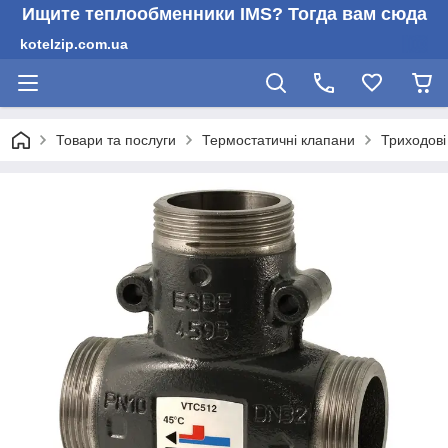
Ищите теплообменники IMS? Тогда вам сюда
kotelzip.com.ua
Товари та послуги
Термостатичні клапани
Триходові