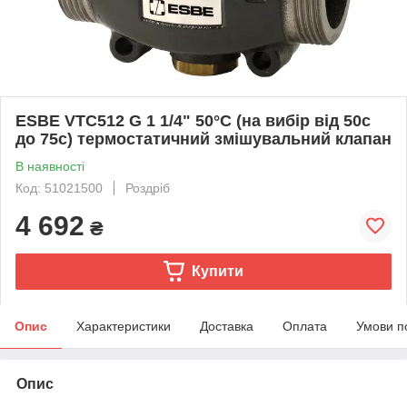
ESBE VTC512 G 1 1/4" 50°C (на вибір від 50с
до 75с) термостатичний змішувальний клапан
В наявності
Код: 51021500
Роздріб
4 692
₴
Купити
Опис
Характеристики
Доставка
Оплата
Умови п
Опис