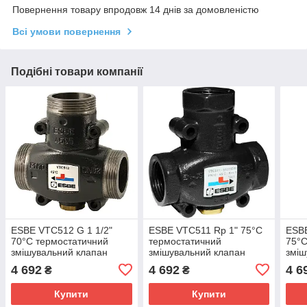
Повернення товару впродовж 14 днів за домовленістю
Всі умови повернення
Подібні товари компанії
ESBE VTC512 G 1 1/2"
ESBE VTC511 Rp 1" 75°C
ESBE
70°C термостатичний
термостатичний
75°C
змішувальний клапан
змішувальний клапан
зміш
4 692
4 692
4 6
₴
₴
Купити
Купити