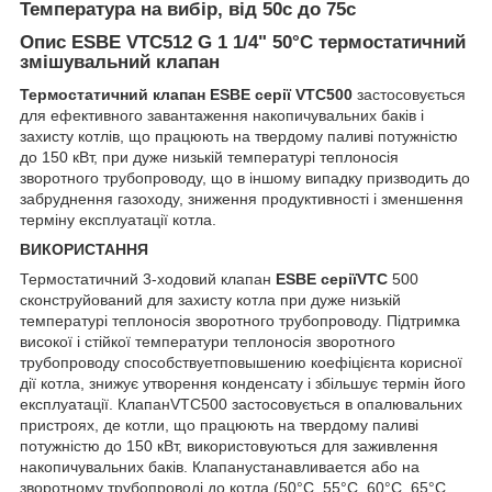
Температура на вибір, від 50с до 75с
Опис ESBE VTC512 G 1 1/4" 50°C термостатичний
змішувальний клапан
Термостатичний клапан
ESBE серії
VTC500
застосовується
для ефективного завантаження накопичувальних баків і
захисту котлів, що працюють на твердому паливі потужністю
до 150 кВт, при дуже низькій температурі теплоносія
зворотного трубопроводу, що в іншому випадку призводить до
забруднення газоходу, зниження продуктивності і зменшення
терміну експлуатації котла.
ВИКОРИСТАННЯ
Термостатичний 3-ходовий клапан
ESBE серії
VTC
500
сконструйований для захисту котла при дуже низькій
температурі теплоносія зворотного трубопроводу. Підтримка
високої і стійкої температури теплоносія зворотного
трубопроводу способствуетповышению коефіцієнта корисної
дії котла, знижує утворення конденсату і збільшує термін його
експлуатації. КлапанVTC500 застосовується в опалювальних
пристроях, де котли, що працюють на твердому паливі
потужністю до 150 кВт, використовуються для заживлення
накопичувальних баків. Клапанустанавливается або на
зворотному трубопроводі до котла (50°С, 55°С, 60°С, 65°С,