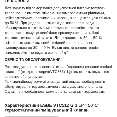
ТЕПЛОНОСІЙ
Для захисту від замерзання допускається використовувати
теплоносій з вмістом гліколю і незамерзаючими рідинами,
нейтралізуючими розчинений кисень, з концентрацією гліколь
до 50 %. При додаванні гліколю до теплоносія-води,
збільшується в'язкість і змінюється теплоємність такого
теплоносія, тому це необхідно враховувати при виборі
термостатичного змішувача. Якщо додається 30 ― 50 %
гліколю, то максимальний вихідний ефект клапана
зменшується на 30 – 40 %. Більш низька концентрація
гликоляможет не надати захисної дії.
СЕРВІС ТА ОБСЛУГОВУВАННЯ
Рекомендується встановлювати на з'єднаннях клапани запірні
пристрої (входять в сериюVTC531). Це полегшить подальше
сервісне обслуговування.
При звичайному режимі експлуатації немає необхідності в
обслуговуванні термостатичного змішувального клапана.
Однак при необхідності можна легко замінити термостати.
Характеристики ESBE VTC512 G 1 1/4" 50°C
термостатичний змішувальний клапан