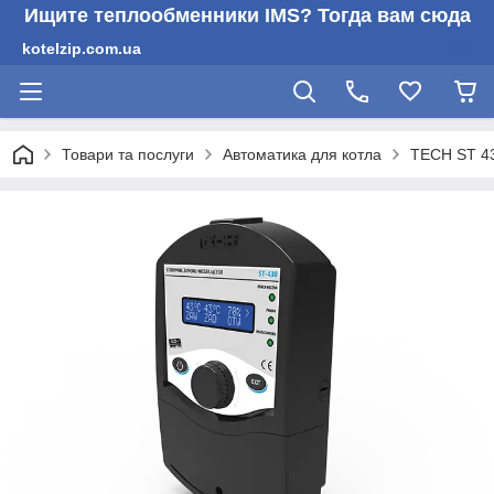
Ищите теплообменники IMS? Тогда вам сюда
kotelzip.com.ua
Товари та послуги
Автоматика для котла
TECH ST 43