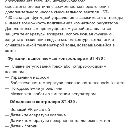
обслуживания трех- или четырехходового
смесительного вентиля с возможностью подключения
дополнительного насоса смесительного вентиля. ST-
430 оснащен функцией управления в зависимости от погоды
и имеет возможность подключения комнатного регулятора.
Дополнительным преимуществом устройства является
защита температуры возврата, исполняющая функцию
защиты от вскипания воды в малом контуре котла, или от
слишком низкой температурой воды, возвращающейся в
котел.
Функции, выполняемые контроллером SТ-430
:
― Плавне регулювання трьох або чотирьох-ходовим
клапаном
― Управління насосом
― Забезпечення температури повернення теплоносія в котел
― Погодозалежне управління
― Можливість роботи з кімнатним регулятором
Обладнання контролера ЅТ-430
:
― Великий РК-дисплей
― Датчик температури клапана
― Датчик температури повернення теплоносія в котел
― Датчик погоди