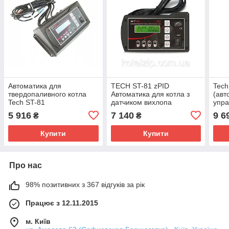
Автоматика для
TECH ST-81 zPID
Tech
твердопаливного котла
Автоматика для котла з
(авт
Tech ST-81
датчиком вихлопа
упра
5 916
7 140
9 6
₴
₴
Купити
Купити
Про нас
98% позитивних з 367 відгуків за рік
Працює з 12.11.2015
м. Київ