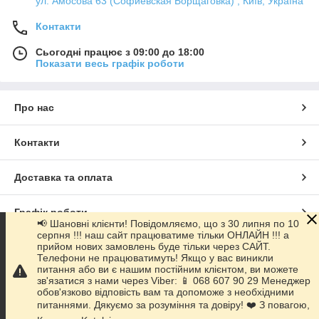
ул. Амосова 63 (Софиевская Борщаговка) , Київ, Україна
Контакти
Сьогодні працює з 09:00 до 18:00
Показати весь графік роботи
Про нас
Контакти
Доставка та оплата
Графік роботи
📢 Шановні клієнти! Повідомляємо, що з 30 липня по 10
серпня !!! наш сайт працюватиме тільки ОНЛАЙН !!! а
прийом нових замовлень буде тільки через САЙТ.
Повна версія сайту
Телефони не працюватимуть! Якщо у вас виникли
питання або ви є нашим постійним клієнтом, ви можете
зв'язатися з нами через Viber: 📱 068 607 90 29 Менеджер
Сайт створено на маркетплейсі
Prom.ua
обов'язково відповість вам та допоможе з необхідними
питаннями. Дякуємо за розуміння та довіру! ❤️ З повагою,
Політика конфіденційності