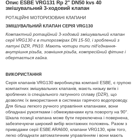
Опис ESBE VRG131 Rp 2" DN50 kvs 40
змішувальний 3-ходовий клапан
РОТАЦІЙНІ МОТОРИЗОВАНІ КЛАПАНИ
ЗМІШУВАЛЬНИЙ
КЛАПАН
СЕРІЯ VRG130
Компактний ротаційний 3-ходовий змішувальний
клапан
серії VRG130 є в типорозмірах DN 15-50,
і зроблений з
латуні DZR, PN10. Мають чотири типи
під'єднання-
внутрішня різьба, зовнішня різьба,
компресійний фітинг і
обертається гайка.
ВИКОРИСТАННЯ
Серія клапанів VRG130 виробництва компанії ESBE, є групою
компактних змішувальних клапанів, мають низьку витік і
зроблених із спеціального латунного сплаву (DZR), що
дозволяє їх використання в системах гарячого водопроводу.
Для більш легкого ручного управління клапанами, вони
обладнані рукоятками і обмежувачами кута повороту на 90°.
Шкала позиції клапана може бути переключена і повернена,
забезпечуючи широкий вибір монтажних положень. Разом з
приводами серії ESBE ARA600, клапани VRG130, крім того,
легко обладнати автоматичним управлінням і вони мають