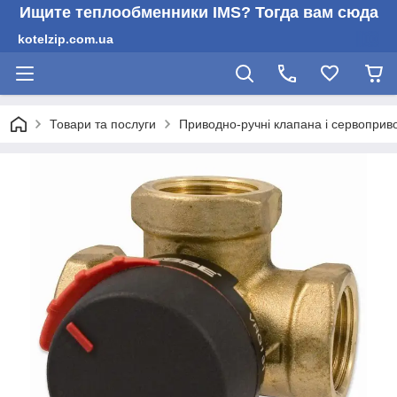
Ищите теплообменники IMS? Тогда вам сюда
kotelzip.com.ua
Товари та послуги
Приводно-ручні клапана і сервоприв