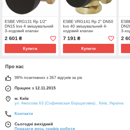
ESBE VRG131 Rp 1/2"
ESBE VRG141 Rp 2" DN50
ESBE
DN15 kvs 4 змішувальний
kvs 40 змішувальний 4-
DN20
3-ходовий клапан
ходовий клапан
3-хо
2 601
7 191
2 6
₴
₴
Купити
Купити
Про нас
98% позитивних з 367 відгуків за рік
Працює з 12.11.2015
м. Київ
ул. Амосова 63 (Софиевская Борщаговка) , Київ, Україна
Контакти
Сьогодні вихідний
Показати весь графік роботи