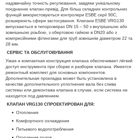
надзвичайну точність регулювання, завдяки унікальному
поєднанню клапан-привід. Для більш складних контрольних
функцій використовуються контролери ESBE серії 90C,
розширюють сфери застосування. Клапани ESBE VRG130
випускаються в типорозмірах DN 15 – 50 з внутрішньою або
зовнішньою різьбою, з обертовою гайкою в DN20 або з
компресійними фітингами для труб зовнішнім діаметром 22 та
28 мм.
СЕРВІС ТА ОБСЛУГОВУВАННЯ
Узкая и компактная конструкция клапана обеспечивает лёгкий
доступ инструмента при сборке и разборке клапана. Имеется
ремонтный комплект для основных компонентов.
Дополнительная прокладка может быть установлена в
качестве дополнительного уплотнения вала без слива
системы или демонтажа клапана в случае, если система не
находится под давлением.
КЛАПАН VRG130 СПРОЕКТИРОВАН ДЛЯ:
Отопления
Комфортного охлаждения
Питьевого водопотребления
Отопления полов