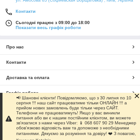
ул. Амосова 63 (Софиевская Борщаговка) , Київ, Україна
Контакти
Сьогодні працює з 09:00 до 18:00
Показати весь графік роботи
Про нас
Контакти
Доставка та оплата
Графік роботи
📢 Шановні клієнти! Повідомляємо, що з 30 липня по 10
серпня !!! наш сайт працюватиме тільки ОНЛАЙН !!! а
прийом нових замовлень буде тільки через САЙТ.
Повна версія сайту
Телефони не працюватимуть! Якщо у вас виникли
питання або ви є нашим постійним клієнтом, ви можете
зв'язатися з нами через Viber: 📱 068 607 90 29 Менеджер
Сайт створено на маркетплейсі
Prom.ua
обов'язково відповість вам та допоможе з необхідними
питаннями. Дякуємо за розуміння та довіру! ❤️ З повагою,
Політика конфіденційності