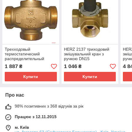
Трехходовый
HERZ 2137 триходовий
HER
термостатический
змішувальний кран з
зміш
распределительный
ручкою DN15
руч
клапан HERZ CALIS-TS-
1 887
1 046
4 8
₴
₴
DN32 (1 1/4"), 6,44Kvs
1776141
Купити
Купити
Про нас
98% позитивних з 368 відгуків за рік
Працює з 12.11.2015
м. Київ