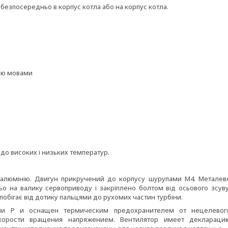
безпосередньо в корпус котла або на корпус котла.
кою мовами
 до високих і низьких температур.
у алюмінію. Двигун прикручений до корпусу шурупами М4. Металев
о на валику сервоприводу і закріплено болтом від осьового зсуву
обігає від дотику пальцями до рухомих частин турбіни.
ции Р и оснащен термическим предохранителем от нецелевог
корости вращения напряжением. Вентилятор имеет деклараци