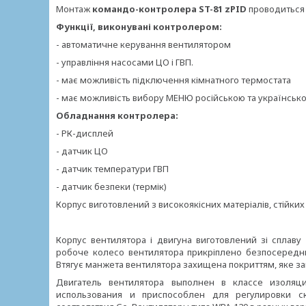
Монтаж
командо-контролера ST-81 zPID
проводиться 
Функції, виконувані контролером:
- автоматичне керування вентилятором
- управління насосами ЦО і ГВП.
- має можливість підключення кімнатного термостата
- має можливість вибору МЕНЮ російською та українсь
Обладнання контролера:
- РК-дисплей
- датчик ЦО
- датчик температури ГВП
- датчик безпеки (термік)
Корпус виготовлений з високоякісних матеріалів, стійких
Корпус вентилятора і двигуна виготовлений зі сплав
робоче колесо вентилятора прикріплено безпосереднь
Втягує манжета вентилятора захищена покриттям, яке зап
Двигатель вентилятора выполнен в классе изоля
использования и приспособлен для регулировки с