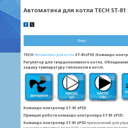
Автоматика для котла TECH ST-81 
Опис
TECH
Автоматика для котла
ST-81z
PID
(
Командо-контр
Регулятор для твердопаливного котла. Обладнаний
задану температуру теплоносія в котлі.
Командо-контролер ЅТ-81 zPID
Принцип роботи командо-контролера ST-81 zPID:
Командо-контролер
ST-81 zPID
призначений для упра
насосом циркуляції води (ЦО), насосом гарячого водопос