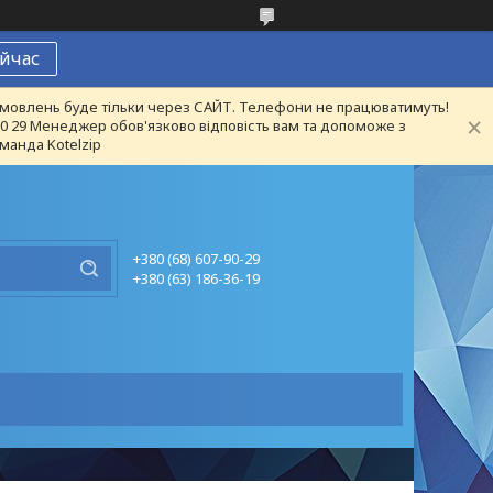
йчас
 замовлень буде тільки через САЙТ. Телефони не працюватимуть!
 90 29 Менеджер обов'язково відповість вам та допоможе з
манда Kotelzip
+380 (68) 607-90-29
+380 (63) 186-36-19