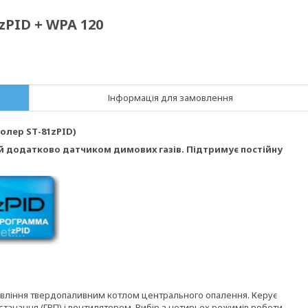
zPID + WPA 120
Інформація для замовлення
олер ЅТ-81z
PID
)
 додатково датчиком димових газів. Підтримує постійну
вління твердопаливним котлом центрального опалення. Керує
тачання (ГВП) і вентилятором. Вибір з чотирьох режимів роботи