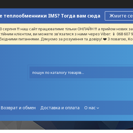
 теплообменники IMS? Тогда вам сюда
Жмите се
10 серпня !!! наш сайт працюватиме тільки ОНЛАЙН !!! а прийом нових
тійним клієнтом, ви можете зв'язатися з нами через Viber: 📱 068 607
бхідними питаннями. Дякуємо за розуміння та довіру! ❤️ З повагою, Ко
Возврат и обмен
Доставка и оплата
О нас