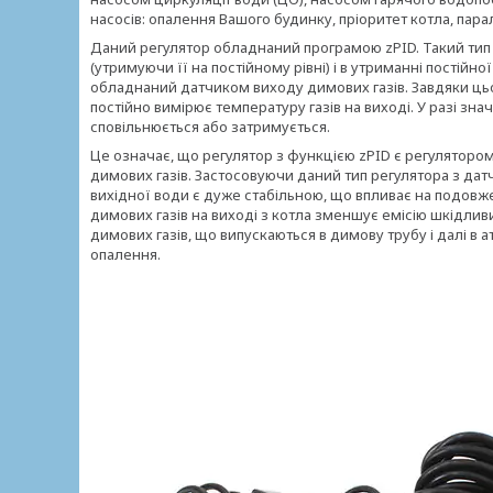
насосів: опалення Вашого будинку, пріоритет котла, пар
Даний регулятор обладнаний програмою zPID. Такий тип у
(утримуючи її на постійному рівні) і в утриманні постійн
обладнаний датчиком виходу димових газів. Завдяки цьо
постійно вимірює температуру газів на виході. У разі зн
сповільнюється або затримується.
Це означає, що регулятор з функцією zPID є регуляторо
димових газів. Застосовуючи даний тип регулятора з да
вихідної води є дуже стабільною, що впливає на подов
димових газів на виході з котла зменшує емісію шкідлив
димових газів, що випускаються в димову трубу і далі в
опалення.