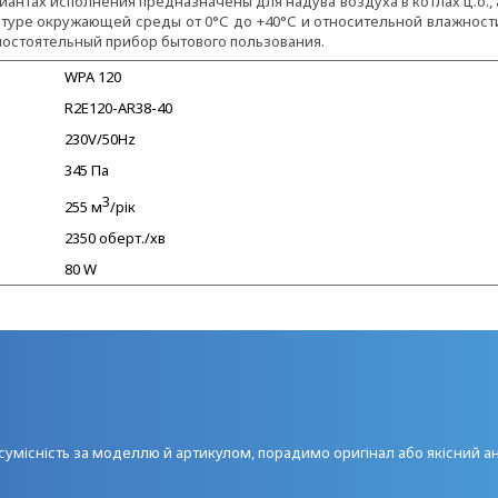
иантах исполнения предназначены для надува воздуха в котлах ц.о., 
атуре окружающей среды от 0°С до +40°С и относительной влажност
мостоятельный прибор бытового пользования.
WPA 120
R2E120-AR38-40
230V/50Hz
345 Па
3
255 м
/рік
2350 оберт./хв
80 W
умісність за моделлю й артикулом, порадимо оригінал або якісний а