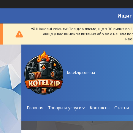
Ищите
📢 Шановні клієнти! Повідомляємо, що з 30 липня по 
Якщо у вас виникли питання або ви є нашим пос
нео
kotelzip.com.ua
Главная
Товары и услуги
Контакты
Статьи