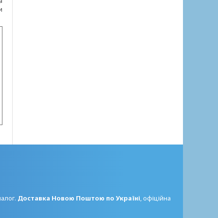
а
и
налог.
Доставка Новою Поштою по Україні
, офіційна