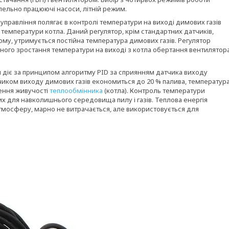
алельно працюючі насоси, літній режим.
правління полягає в контролі температури на виході димових газів
ої температури котла. Даний регулятор, крім стандартних датчиків,
му, утримується постійна температура димових газів. Регулятор
ачного зростання температури на виході з котла обертання вентилятор
м діє за принципом алгоритму PID за сприянням датчика виходу
тчиком виходу димових газів економиться до 20 % палива, температур
ження живучості
теплообмінника
(котла). Контроль температури
их для навколишнього середовища пилу і газів. Теплова енергія
 атмосферу, марно не витрачається, але використовується для