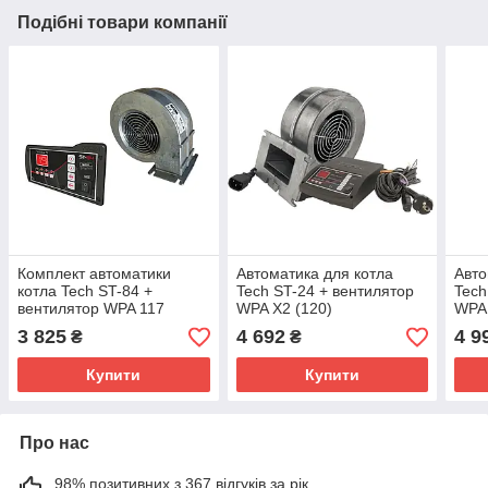
Подібні товари компанії
Комплект автоматики
Автоматика для котла
Авто
котла Tech ST-84 +
Tech ST-24 + вентилятор
Tech
вентилятор WPA 117
WPA X2 (120)
WPA1
Пол
3 825
4 692
4 9
₴
₴
Купити
Купити
Про нас
98% позитивних з 367 відгуків за рік