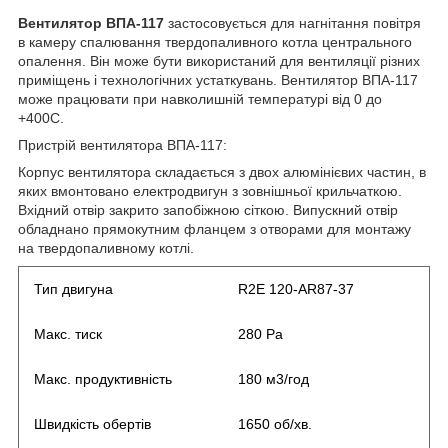
Вентилятор ВПА-117
застосовується для нагнітання повітря
в камеру спалювання твердопаливного котла центрального
опалення. Він може бути використаний для вентиляції різних
приміщень і технологічних устаткувань. Вентилятор ВПА-117
може працювати при навколишній температурі від 0 до
+400С.
Пристрій вентилятора ВПА-117:
Корпус вентилятора складається з двох алюмінієвих частин, в
яких вмонтовано електродвигун з зовнішньої крильчаткою.
Вхідний отвір закрито запобіжною сіткою. Випускний отвір
обладнано прямокутним фланцем з отворами для монтажу
на твердопаливному котлі.
Тип двигуна
R2E 120-AR87-37
Макс. тиск
280 Pa
Макс. продуктивність
180 м
3
/год
Швидкість обертів
1650 об/хв.