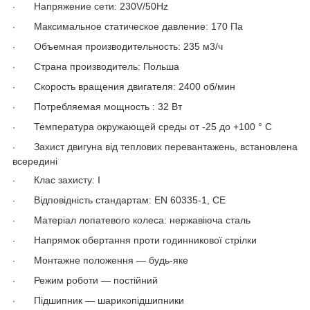
Напряжение сети: 230V/50Hz
·
Максимальное статическое давление: 170 Па
·
Объемная производительность: 235 м
3
/ч
·
Страна производитель: Польша
·
Скорость вращения двигателя: 2400 об/мин
·
Потребляемая мощность : 32 Вт
·
Температура окружающей среды от -25 до +100 ° C
·
Захист двигуна від теплових перевантажень, встановлена
·
всередині
Клас захисту: I
·
Відповідність стандартам: EN 60335-1, CE
·
Матеріал лопатевого колеса: нержавіюча сталь
·
Напрямок обертання проти годинникової стрілки
·
Монтажне положення ― будь-яке
·
Режим роботи ― постійний
·
Підшипник ― шарикопідшипники
·