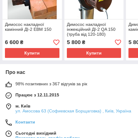
Димосос накладної
Димосос накладної
Димо
камінний ДІ-2 EBM 150
інжекційний ДІ-2 QA 150
камі
(труба від 120-180)
6 600
5 800
5 8
₴
₴
Купити
Купити
Про нас
98% позитивних з 367 відгуків за рік
Працює з 12.11.2015
м. Київ
ул. Амосова 63 (Софиевская Борщаговка) , Київ, Україна
Контакти
Сьогодні вихідний