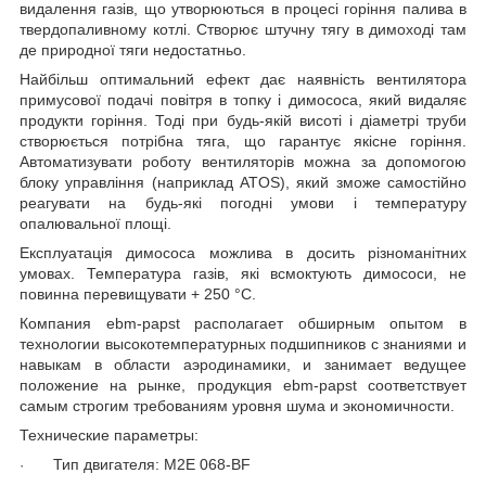
видалення газів, що утворюються в процесі горіння палива в
твердопаливному котлі. Створює штучну тягу в димоході там
де природної тяги недостатньо.
Найбільш оптимальний ефект дає наявність вентилятора
примусової подачі повітря в топку і димососа, який видаляє
продукти горіння. Тоді при будь-якій висоті і діаметрі труби
створюється потрібна тяга, що гарантує якісне горіння.
Автоматизувати роботу вентиляторів можна за допомогою
блоку управління (наприклад
ATOS
), який зможе самостійно
реагувати на будь-які погодні умови і температуру
опалювальної площі.
Експлуатація димососа можлива в досить різноманітних
умовах. Температура газів, які всмоктують димососи, не
повинна перевищувати + 250 °С.
Компания ebm-papst располагает обширным опытом в
технологии высокотемпературных подшипников с знаниями и
навыкам в области аэродинамики, и занимает ведущее
положение на рынке, продукция ebm-papst соответствует
самым строгим требованиям уровня шума и экономичности.
Технические параметры:
Тип двигателя: M2E 068-BF
·