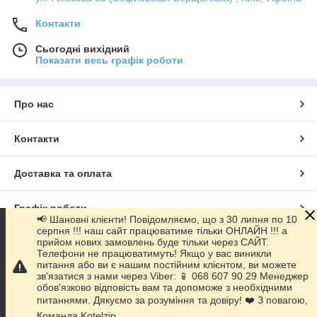
Контакти
Сьогодні вихідний
Показати весь графік роботи
Про нас
Контакти
Доставка та оплата
Графік роботи
📢 Шановні клієнти! Повідомляємо, що з 30 липня по 10
серпня !!! наш сайт працюватиме тільки ОНЛАЙН !!! а
прийом нових замовлень буде тільки через САЙТ.
Повна версія сайту
Телефони не працюватимуть! Якщо у вас виникли
питання або ви є нашим постійним клієнтом, ви можете
зв'язатися з нами через Viber: 📱 068 607 90 29 Менеджер
Сайт створено на маркетплейсі
Prom.ua
обов'язково відповість вам та допоможе з необхідними
питаннями. Дякуємо за розуміння та довіру! ❤️ З повагою,
Політика конфіденційності
Команда Kotelzip