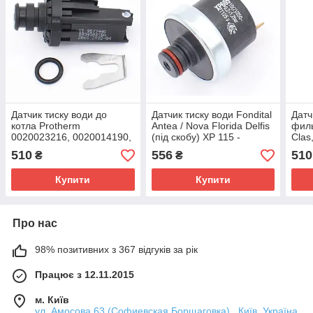
Датчик тиску води до
Датчик тиску води Fondital
Датч
котла Protherm
Antea / Nova Florida Delfis
филь
0020023216, 0020014190,
(під скобу) ХР 115 -
Clas
0020079644
6PRESSAC05
651
510
556
510
₴
₴
Купити
Купити
Про нас
98% позитивних з 367 відгуків за рік
Працює з 12.11.2015
м. Київ
ул. Амосова 63 (Софиевская Борщаговка) , Київ, Україна