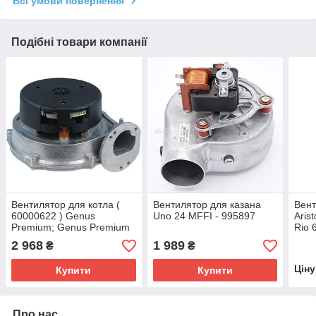
Всі умови повернення
Подібні товари компанії
Вентилятор для котла (
Вентилятор для казана
Вент
60000622 ) Genus
Uno 24 MFFI - 995897
Aris
Premium; Genus Premium
Rio 
System; Clas Premium;
2 968
1 989
₴
₴
Egis Premium
Цін
Купити
Купити
Про нас