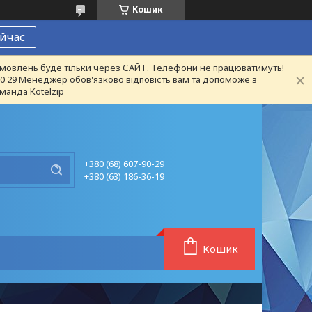
Кошик
йчас
 замовлень буде тільки через САЙТ. Телефони не працюватимуть!
 90 29 Менеджер обов'язково відповість вам та допоможе з
манда Kotelzip
+380 (68) 607-90-29
+380 (63) 186-36-19
Кошик