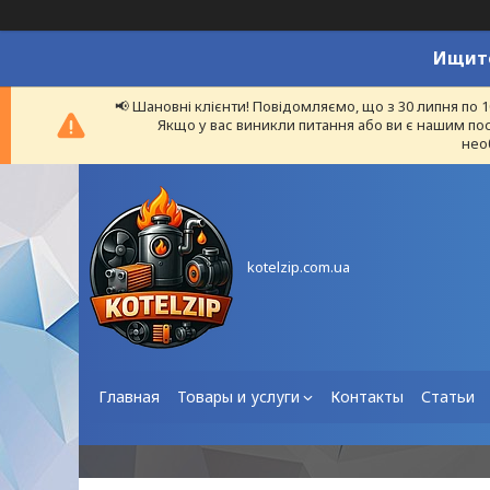
Ищите
📢 Шановні клієнти! Повідомляємо, що з 30 липня по 
Якщо у вас виникли питання або ви є нашим пос
нео
kotelzip.com.ua
Главная
Товары и услуги
Контакты
Статьи