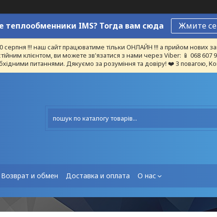
 теплообменники IMS? Тогда вам сюда
Жмите се
10 серпня !!! наш сайт працюватиме тільки ОНЛАЙН !!! а прийом нових
тійним клієнтом, ви можете зв'язатися з нами через Viber: 📱 068 607
бхідними питаннями. Дякуємо за розуміння та довіру! ❤️ З повагою, Ко
Возврат и обмен
Доставка и оплата
О нас