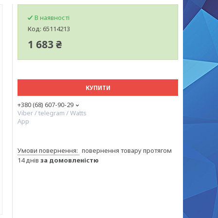
В наявності
Код:
65114213
1 683 ₴
КУПИТИ
+380 (68) 607-90-29
Viber / telegram / Watts
App
повернення товару протягом
14 днів
за домовленістю