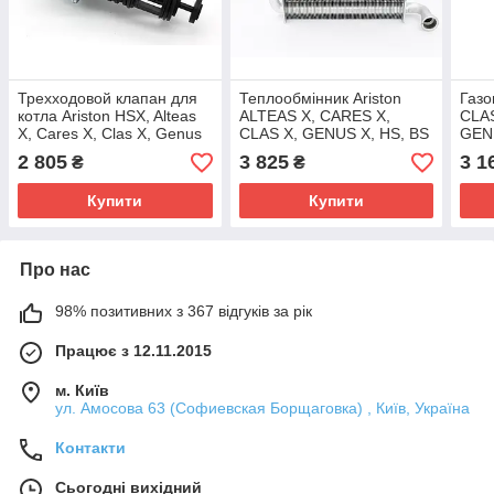
Трехходовой клапан для
Теплообмінник Ariston
Газо
котла Ariston HSX, Alteas
ALTEAS X, CARES X,
CLAS
X, Cares X, Clas X, Genus
CLAS X, GENUS X, HS, BS
GEN
X 65114924
II, Matis арт. 65119090
2 805
3 825
3 1
₴
₴
Купити
Купити
Про нас
98% позитивних з 367 відгуків за рік
Працює з 12.11.2015
м. Київ
ул. Амосова 63 (Софиевская Борщаговка) , Київ, Україна
Контакти
Сьогодні вихідний