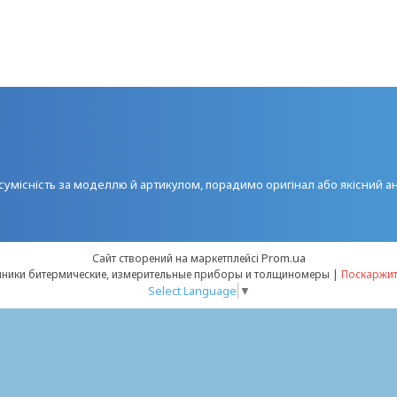
умісність за моделлю й артикулом, порадимо оригінал або якісний а
Prom.ua
Сайт створений на маркетплейсі
Kotelzip - запчасти для котлов, теплообменники битермические, измерительные приборы и толщиномеры |
Поскаржит
Select Language
▼