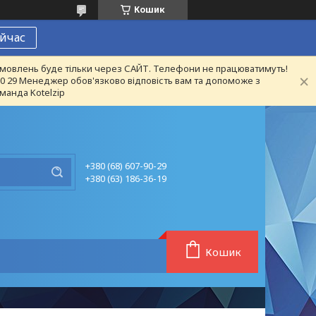
Кошик
йчас
 замовлень буде тільки через САЙТ. Телефони не працюватимуть!
 90 29 Менеджер обов'язково відповість вам та допоможе з
манда Kotelzip
+380 (68) 607-90-29
+380 (63) 186-36-19
Кошик