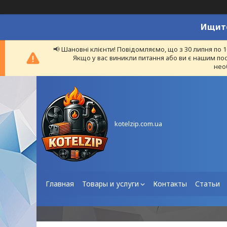
Ищите
📢 Шановні клієнти! Повідомляємо, що з 30 липня по 
Якщо у вас виникли питання або ви є нашим пос
нео
kotelzip.com.ua
Главная
Товары и услуги
Контакты
Статьи