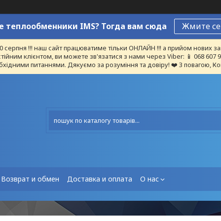
 теплообменники IMS? Тогда вам сюда
Жмите се
10 серпня !!! наш сайт працюватиме тільки ОНЛАЙН !!! а прийом нових
тійним клієнтом, ви можете зв'язатися з нами через Viber: 📱 068 607
бхідними питаннями. Дякуємо за розуміння та довіру! ❤️ З повагою, Ко
Возврат и обмен
Доставка и оплата
О нас