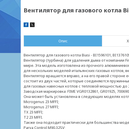
Вентилятор для газового котла Bias
Опис
Х
Вентилятор для газового котла Biasi - BI1596101, BI1376105
Вентилятор (турбина) для удаления дыма от компании Fi
мире. Эта модель изготовлена из прочного алюминиевог
для нескольких моделей итальянских газовых котлов, вклю
Вентилятор вращается вправо, а на его правой стороне 
состоит из двух частей, которые соединяются пружинн
для газовых навесных котлов с тепловой мощностью до 2
Заводская маркировка: FIME VGR0132861, GR01925, 700690
Она может быть установлена в следующих моделях котлов
Microgenus 23 MFFI;
Microgenus 27 MFFI;
TX 23 MFFI;
T2 23 MFFI.
Также она подходит практически для большинства моделей
Parva Control M90.32SV;