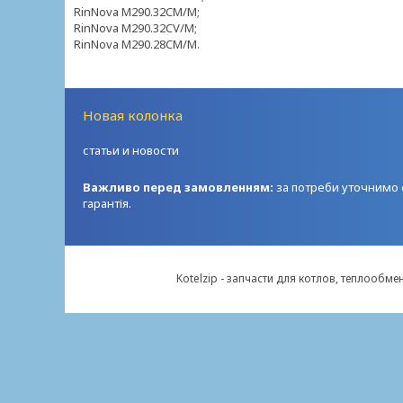
RinNova M290.32CM/M;
RinNova M290.32CV/M;
RinNova M290.28CM/M.
Новая колонка
статьи и новости
Важливо перед замовленням:
за потреби уточнимо с
гарантія.