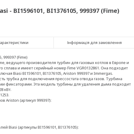
i - BI1596101, BI1376105, 999397 (Fime)
арактеристики
Інформація для замовлення
, 999397 (Fime)
me, ведущего производителя турбин для газовых котлов в Европе и
о сплава и имеет серийный номер Fime VGR0132861. Она подходит
чая Biasi BI1596101, BI1376105, Ariston 999397 и Immergas.
есть трубка для подключения прессостата отвода газов. Турбина
ыми фиксаторами. Эта модель турбины для удаления дыма подходит
8 кВт.
1253.
 Ariston (артикул 999397):
 Biasi (артикулы BI1596101, BI1376105):