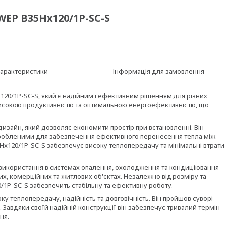
EP B35Hx120/1P-SC-S
арактеристики
Інформація для замовлення
120/1P-SC-S, який є надійним і ефективним рішенням для різних
високою продуктивністю та оптимальною енергоефективністю, що
зайн, який дозволяє економити простір при встановленні. Він
робленими для забезпечення ефективного перенесення тепла між
120/1P-SC-S забезпечує високу теплопередачу та мінімальні втрати
використання в системах опалення, охолодження та кондиціювання
их, комерційних та житлових об'єктах. Незалежно від розміру та
1P-SC-S забезпечить стабільну та ефективну роботу.
 теплопередачу, надійність та довговічність. Він пройшов суворі
 Завдяки своїй надійній конструкції він забезпечує тривалий термін
ня.