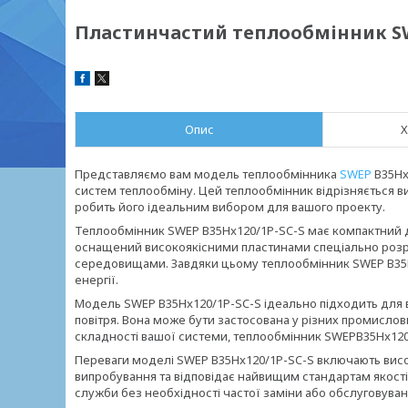
Пластинчастий теплообмінник SW
Опис
Х
Представляємо вам модель теплообмінника
SWEP
B35Hx
систем теплообміну. Цей теплообмінник відрізняється 
робить його ідеальним вибором для вашого проекту.
Теплообмінник SWEP B35Hx120/1P-SC-S має компактний ди
оснащений високоякісними пластинами спеціально роз
середовищами. Завдяки цьому теплообмінник SWEP B35Hx
енергії.
Модель SWEP B35Hx120/1P-SC-S ідеально підходить для 
повітря. Вона може бути застосована у різних промислов
складності вашої системи, теплообмінник SWEPB35Hx120/
Переваги моделі SWEP B35Hx120/1P-SC-S включають високу
випробування та відповідає найвищим стандартам якості.
служби без необхідності частої заміни або обслуговуван