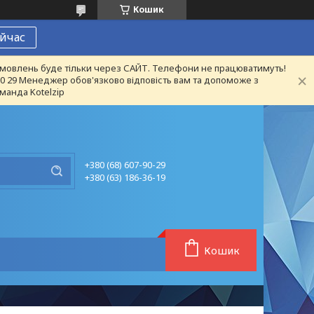
Кошик
йчас
 замовлень буде тільки через САЙТ. Телефони не працюватимуть!
 90 29 Менеджер обов'язково відповість вам та допоможе з
манда Kotelzip
+380 (68) 607-90-29
+380 (63) 186-36-19
Кошик