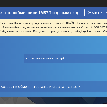
 теплообменники IMS? Тогда вам сюда
Жмите се
10 серпня !!! наш сайт працюватиме тільки ОНЛАЙН !!! а прийом нових
тійним клієнтом, ви можете зв'язатися з нами через Viber: 📱 068 607
бхідними питаннями. Дякуємо за розуміння та довіру! ❤️ З повагою, Ко
Возврат и обмен
Доставка и оплата
О нас