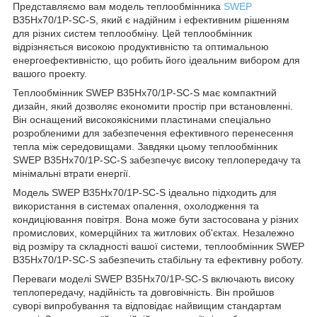
Представляємо вам модель теплообмінника
SWEP
B35Hx70/1P-SC-S, який є надійним і ефективним рішенням
для різних систем теплообміну. Цей теплообмінник
відрізняється високою продуктивністю та оптимальною
енергоефективністю, що робить його ідеальним вибором для
вашого проекту.
Теплообмінник SWEP B35Hx70/1P-SC-S має компактний
дизайн, який дозволяє економити простір при встановленні.
Він оснащений високоякісними пластинами спеціально
розробленими для забезпечення ефективного перенесення
тепла між середовищами. Завдяки цьому теплообмінник
SWEP B35Hx70/1P-SC-S забезпечує високу теплопередачу та
мінімальні втрати енергії.
Модель SWEP B35Hx70/1P-SC-S ідеально підходить для
використання в системах опалення, охолодження та
кондиціювання повітря. Вона може бути застосована у різних
промислових, комерційних та житлових об'єктах. Незалежно
від розміру та складності вашої системи, теплообмінник SWEP
B35Hx70/1P-SC-S забезпечить стабільну та ефективну роботу.
Переваги моделі SWEP B35Hx70/1P-SC-S включають високу
теплопередачу, надійність та довговічність. Він пройшов
суворі випробування та відповідає найвищим стандартам