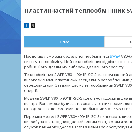
Пластинчастий теплообмінник SW
Опис
Х
Представляємо вам модель теплообмінника
SWEP
V80Hx
систем теплообміну. Цей теплообмінник відрізняється 
робить його ідеальним вибором для вашого проекту.
Теплообмінник SWEP V80Hx90/1P-SC-S має компактний ди
високоякісними пластинами спеціально розробленими 
середовищами. Завдяки цьому теплообмінник SWEP V80Hx
енергії.
Модель SWEP V80Hx90/1P-SC-S ідеально підходить для в
повітря. Вона може бути застосована у різних промислов
складності вашої системи, теплообмінник SWEP V80Hx90/
Переваги моделі SWEP V80Hx90/1P-SC-S включають високу 
випробування та відповідає найвищим стандартам якості.
служби без необхідності частої заміни або обслуговуван