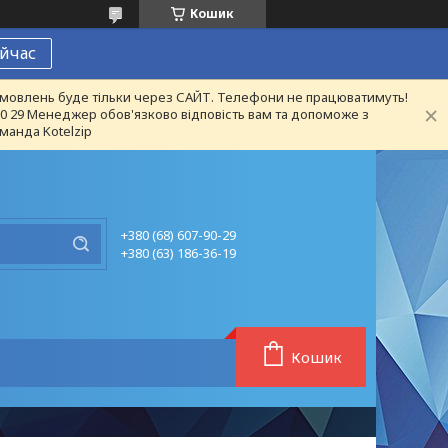
Кошик
йчас
 замовлень буде тільки через САЙТ. Телефони не працюватимуть!
 90 29 Менеджер обов'язково відповість вам та допоможе з
манда Kotelzip
+380 (68) 607-90-29
+380 (63) 186-36-19
Кошик