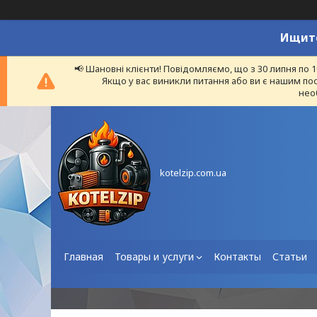
Ищите
📢 Шановні клієнти! Повідомляємо, що з 30 липня по 
Якщо у вас виникли питання або ви є нашим пос
нео
kotelzip.com.ua
Главная
Товары и услуги
Контакты
Статьи