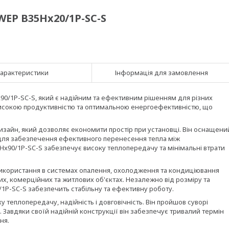
EP B35Hx20/1P-SC-S
арактеристики
Інформація для замовлення
90/1P-SC-S, який є надійним та ефективним рішенням для різних
високою продуктивністю та оптимальною енергоефективністю, що
зайн, який дозволяє економити простір при установці. Він оснащени
для забезпечення ефективного перенесення тепла між
90/1P-SC-S забезпечує високу теплопередачу та мінімальні втрати
икористання в системах опалення, охолодження та кондиціювання
их, комерційних та житлових об'єктах. Незалежно від розміру та
1P-SC-S забезпечить стабільну та ефективну роботу.
теплопередачу, надійність і довговічність. Він пройшов суворі
 Завдяки своїй надійній конструкції він забезпечує тривалий термін
ня.