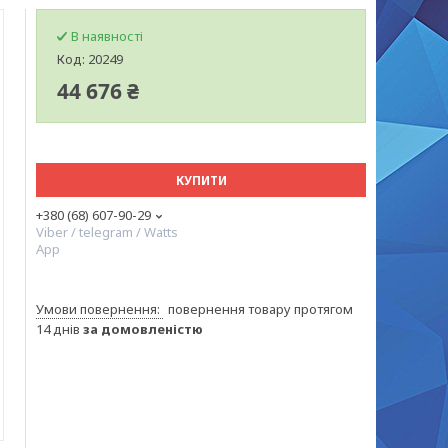
В наявності
Код:
20249
44 676 ₴
КУПИТИ
+380 (68) 607-90-29
Viber / telegram / Watts
App
повернення товару протягом
14 днів
за домовленістю