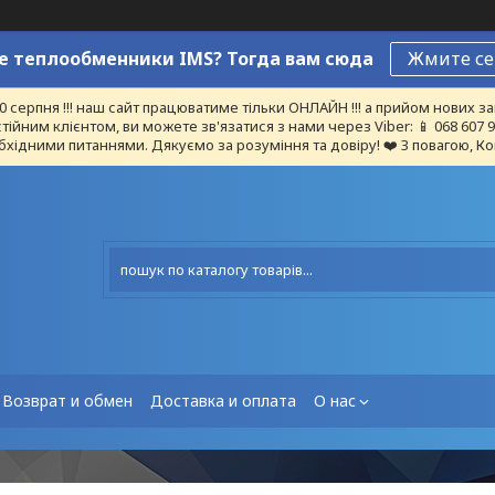
 теплообменники IMS? Тогда вам сюда
Жмите се
10 серпня !!! наш сайт працюватиме тільки ОНЛАЙН !!! а прийом нових
тійним клієнтом, ви можете зв'язатися з нами через Viber: 📱 068 607
бхідними питаннями. Дякуємо за розуміння та довіру! ❤️ З повагою, Ко
Возврат и обмен
Доставка и оплата
О нас