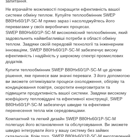
запитання.
Не втрачайте можливості покращити ефективність вашої
системи обміну теплом. Купуйте теплообмінник SWEP
B80Hx60/1P-SC-M прямо зараз і насолоджуйтесь його
перевагами у своїх виробничих процесах.
SWEP B80Hx60/1P-SC-M високоякісний теплообмінник, який
задовольнить найвибагливіші потреби в області обміну
теплом. Завдяки своїй передовій технології та інженерним
інноваціям, SWEP B80Hx60/1P-SC-M забезпечує високу
ефективність і надійність у широкому спектрі промислових
додатків.
Купити теплообмінник SWEP B80Hx60/1P-SC-M це ділове
рішення, яке принесе вам значні переваги. З його допомогою
ви зможете оптимізувати процеси охолодження, обігріву та
кондиціювання повітря, скоротити енерговитрати та
підвищити продуктивність вашої системи. Завдяки високому
коефіцієнту тепловіддачі та ефективної конструкції, SWEP
B80Hx60/1P-SC-M забезпечує швидке та ефективне
перенесення тепла між середовищами.
Компактний та легкий дизайн SWEP B80Hx60/1P-SC-M
полегшує його встановлення та обслуговування. Ви зможете
швидко інтегрувати його у вашу систему без зайвих
складнощів. Крім того, SWEP B80Hx60/1P-SC-M виготовлений