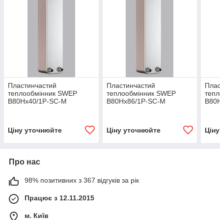
Пластинчастий
Пластинчастий
Плас
теплообмінник SWEP
теплообмінник SWEP
теп
B80Hx40/1P-SC-M
B80Hx86/1P-SC-M
B80
Ціну уточнюйте
Ціну уточнюйте
Цін
Про нас
98% позитивних з 367 відгуків за рік
Працює з 12.11.2015
м. Київ