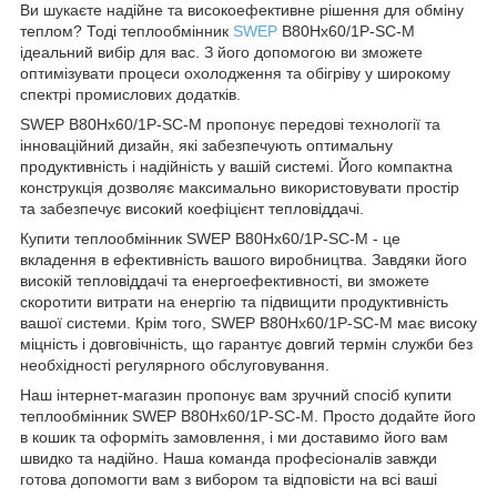
Ви шукаєте надійне та високоефективне рішення для обміну
теплом? Тоді теплообмінник
SWEP
B80Hx60/1P-SC-M
ідеальний вибір для вас. З його допомогою ви зможете
оптимізувати процеси охолодження та обігріву у широкому
спектрі промислових додатків.
SWEP B80Hx60/1P-SC-M пропонує передові технології та
інноваційний дизайн, які забезпечують оптимальну
продуктивність і надійність у вашій системі. Його компактна
конструкція дозволяє максимально використовувати простір
та забезпечує високий коефіцієнт тепловіддачі.
Купити теплообмінник SWEP B80Hx60/1P-SC-M - це
вкладення в ефективність вашого виробництва. Завдяки його
високій тепловіддачі та енергоефективності, ви зможете
скоротити витрати на енергію та підвищити продуктивність
вашої системи. Крім того, SWEP B80Hx60/1P-SC-M має високу
міцність і довговічність, що гарантує довгий термін служби без
необхідності регулярного обслуговування.
Наш інтернет-магазин пропонує вам зручний спосіб купити
теплообмінник SWEP B80Hx60/1P-SC-M. Просто додайте його
в кошик та оформіть замовлення, і ми доставимо його вам
швидко та надійно. Наша команда професіоналів завжди
готова допомогти вам з вибором та відповісти на всі ваші