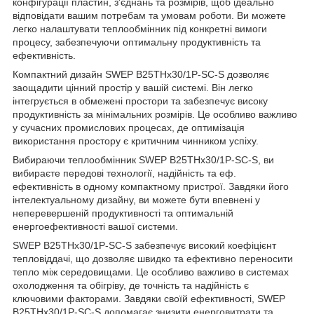
конфігурації пластин, з'єднань та розмірів, щоб ідеально
відповідати вашим потребам та умовам роботи. Ви можете
легко налаштувати теплообмінник під конкретні вимоги
процесу, забезпечуючи оптимальну продуктивність та
ефективність.
Компактний дизайн SWEP B25THx30/1P-SC-S дозволяє
заощадити цінний простір у вашій системі. Він легко
інтегрується в обмежені простори та забезпечує високу
продуктивність за мінімальних розмірів. Це особливо важливо
у сучасних промислових процесах, де оптимізація
використання простору є критичним чинником успіху.
Вибираючи теплообмінник SWEP B25THx30/1P-SC-S, ви
вибираєте передові технології, надійність та еф.
ефективність в одному компактному пристрої. Завдяки його
інтелектуальному дизайну, ви можете бути впевнені у
неперевершеній продуктивності та оптимальній
енергоефективності вашої системи.
SWEP B25THx30/1P-SC-S забезпечує високий коефіцієнт
тепловіддачі, що дозволяє швидко та ефективно переносити
тепло між середовищами. Це особливо важливо в системах
охолодження та обігріву, де точність та надійність є
ключовими факторами. Завдяки своїй ефективності, SWEP
B25THx30/1P-SC-S допомагає знизити енерговитрати та