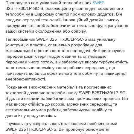
Пропонуємо вам унікальний теплообмінник
SWEP
B25THx30/1P-SC-S, революційне рішення для ефективного
теплообміну в широкому спектрі промислових додатків. Він
поєднує передові технології, інноваційний дизайн і високу
продуктивність, щоб забезпечити оптимальне функціонування
вашої системи охолодження або обігріву.
Теплообмінник SWEP B25THx30/1P-SC-S має унікальну
конструкцію пластин, спеціально розроблену для
максимальної ефективності теплопередачі. Використовуючи
передові комп'ютерні моделювання та оптимізацію
гідродинамічного потоку, він забезпечує високу турбулентність
та оптимальне перемішування робочих середовищ, що
призводить до більш ефективного теплообміну та підвищеної
енергоефективності.
Поєднання високоякісних матеріалів та прогресивних
технологій дозволяє теплообміннику SWEP B25THx30/1P-SC-
S долати виклики найвибагливіших промислових процесів. Він
має високу стійкість до корозії, агресивних середовищ та
екстремальних умов роботи, забезпечуючи надійну та
довговічну продуктивність.
Гнучкість та універсальність є ключовими особливостями
SWEP B25THx30/1P-SC-S. Він пропонує різноманітні