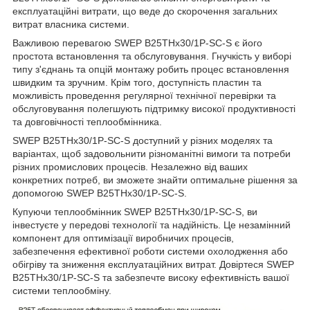
експлуатаційні витрати, що веде до скорочення загальних
витрат власника системи.
Важливою перевагою SWEP B25THx30/1P-SC-S є його
простота встановлення та обслуговування. Гнучкість у виборі
типу з'єднань та опцій монтажу робить процес встановлення
швидким та зручним. Крім того, доступність пластин та
можливість проведення регулярної технічної перевірки та
обслуговування полегшують підтримку високої продуктивності
та довговічності теплообмінника.
SWEP B25THx30/1P-SC-S доступний у різних моделях та
варіантах, щоб задовольнити різноманітні вимоги та потреби
різних промислових процесів. Незалежно від ваших
конкретних потреб, ви зможете знайти оптимальне рішення за
допомогою SWEP B25THx30/1P-SC-S.
Купуючи теплообмінник SWEP B25THx30/1P-SC-S, ви
інвестуєте у передові технології та надійність. Це незамінний
компонент для оптимізації виробничих процесів,
забезпечення ефективної роботи системи охолодження або
обігріву та зниження експлуатаційних витрат. Довіртеся SWEP
B25THx30/1P-SC-S та забезпечте високу ефективність вашої
системи теплообміну.