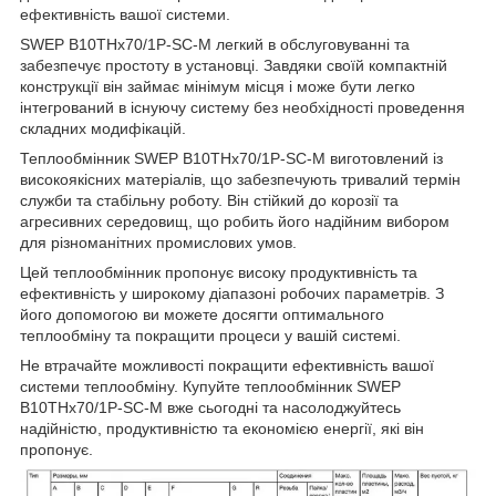
ефективність вашої системи.
SWEP B10THx70/1P-SC-M легкий в обслуговуванні та
забезпечує простоту в установці. Завдяки своїй компактній
конструкції він займає мінімум місця і може бути легко
інтегрований в існуючу систему без необхідності проведення
складних модифікацій.
Теплообмінник SWEP B10THx70/1P-SC-M виготовлений із
високоякісних матеріалів, що забезпечують тривалий термін
служби та стабільну роботу. Він стійкий до корозії та
агресивних середовищ, що робить його надійним вибором
для різноманітних промислових умов.
Цей теплообмінник пропонує високу продуктивність та
ефективність у широкому діапазоні робочих параметрів. З
його допомогою ви можете досягти оптимального
теплообміну та покращити процеси у вашій системі.
Не втрачайте можливості покращити ефективність вашої
системи теплообміну. Купуйте теплообмінник SWEP
B10THx70/1P-SC-M вже сьогодні та насолоджуйтесь
надійністю, продуктивністю та економією енергії, які він
пропонує.