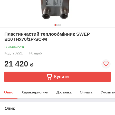
Пластинчастий теплообмінник SWEP
B10THx70/1P-SC-M
В наявності
Код: 20221
Роздріб
21 420
₴
Купити
Опис
Характеристики
Доставка
Оплата
Умови п
Опис