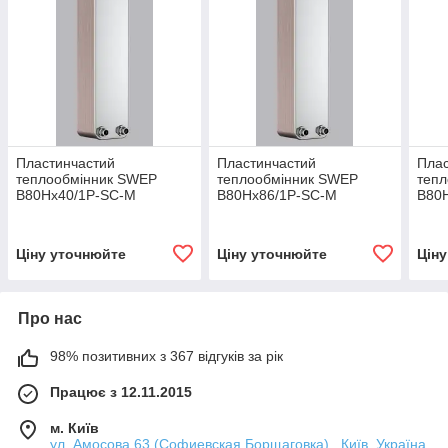
Пластинчастий
Пластинчастий
Плас
теплообмінник SWEP
теплообмінник SWEP
теп
B80Hx40/1P-SC-M
B80Hx86/1P-SC-M
B80
Ціну уточнюйте
Ціну уточнюйте
Цін
Про нас
98% позитивних з 367 відгуків за рік
Працює з 12.11.2015
м. Київ
ул. Амосова 63 (Софиевская Борщаговка) , Київ, Україна