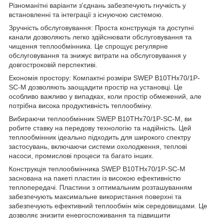
Різноманітні варіанти з'єднань забезпечують гнучкість у
встановленні та інтеграції з існуючою системою.
Зручність обслуговування: Проста конструкція та доступні
канали дозволяють легко здійснювати обслуговування та
чищення теплообмінника. Це спрощує регулярне
обслуговування та знижує витрати на обслуговування у
довгостроковій перспективі.
Економія простору: Компактні розміри SWEP B10THx70/1P-
SC-M дозволяють заощадити простір на установці. Це
особливо важливо у випадках, коли простір обмежений, але
потрібна висока продуктивність теплообміну.
Вибираючи теплообмінник SWEP B10THx70/1P-SC-M, ви
робите ставку на передову технологію та надійність. Цей
теплообмінник ідеально підходить для широкого спектру
застосувань, включаючи системи охолодження, теплові
насоси, промислові процеси та багато інших.
Конструкція теплообмінника SWEP B10THx70/1P-SC-M
заснована на пакеті пластин із високою ефективністю
теплопередачі. Пластини з оптимальним розташуванням
забезпечують максимальне використання поверхні та
забезпечують ефективний теплообмін між середовищами. Це
дозволяє знизити енергоспоживання та підвищити