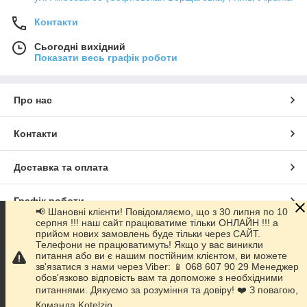
Контакти
Сьогодні вихідний
Показати весь графік роботи
Про нас
Контакти
Доставка та оплата
Графік роботи
📢 Шановні клієнти! Повідомляємо, що з 30 липня по 10
серпня !!! наш сайт працюватиме тільки ОНЛАЙН !!! а
прийом нових замовлень буде тільки через САЙТ.
Повна версія сайту
Телефони не працюватимуть! Якщо у вас виникли
питання або ви є нашим постійним клієнтом, ви можете
зв'язатися з нами через Viber: 📱 068 607 90 29 Менеджер
Сайт створено на маркетплейсі
Prom.ua
обов'язково відповість вам та допоможе з необхідними
питаннями. Дякуємо за розуміння та довіру! ❤️ З повагою,
Політика конфіденційності
Команда Kotelzip