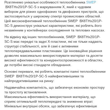
Розглянемо унікальні особливості теплообмінника
SWEP
ВХ8THx20/1P-SC-S з маркуванням Х, який є чудовим
вибором для різних однофазних та двофазних пристроїв, що
застосовуються у широкому спектрі промислових областей.
Цей високоефективний теплообмінник SWEP ВХ8THx20/1P-
SC-S демонструє унікальні характеристики, які роблять його
незамінним у контейнерах охолодження та теплових насосах.
На відміну від інших теплообмінників, SWEP ВХ8THx20/1P-
SC-S має передні та задні Х-пластини, які не тільки надають
структурі стабільності, але й самі є активними
теплопередавальними пластинами. Це інноваційне рішення
дозволяє максимально використовувати матеріал та досягти
високої ефективності та конкурентоспроможності в областях,
де потрібні високі стандарти обладнання.
Основні переваги, які роблять компактні паяні теплообмінники
SWEP ВХ8THx20/1P-SC-S найефективнішими та
найпродуктивнішими на ринку:
Надзвичайна компактність, що забезпечує економію простору
та простоту встановлення.
Максимальна ефективність використання матеріалу, що
сприяє оптимальній теплопередачі та зниженню втрат.
Мінімальні внутрішні обсяги, що забезпечує ефективніше