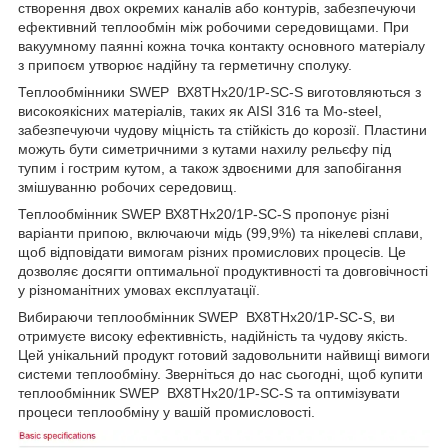
створення двох окремих каналів або контурів, забезпечуючи
ефективний теплообмін між робочими середовищами. При
вакуумному паянні кожна точка контакту основного матеріалу
з припоєм утворює надійну та герметичну сполуку.
Теплообмінники SWEP ВХ8THx20/1P-SC-S виготовляються з
високоякісних матеріалів, таких як AISI 316 та Mo-steel,
забезпечуючи чудову міцність та стійкість до корозії. Пластини
можуть бути симетричними з кутами нахилу рельєфу під
тупим і гострим кутом, а також здвоєними для запобігання
змішуванню робочих середовищ.
Теплообмінник SWEP ВХ8THx20/1P-SC-S пропонує різні
варіанти припою, включаючи мідь (99,9%) та нікелеві сплави,
щоб відповідати вимогам різних промислових процесів. Це
дозволяє досягти оптимальної продуктивності та довговічності
у різноманітних умовах експлуатації.
Вибираючи теплообмінник SWEP ВХ8THx20/1P-SC-S, ви
отримуєте високу ефективність, надійність та чудову якість.
Цей унікальний продукт готовий задовольнити найвищі вимоги
системи теплообміну. Зверніться до нас сьогодні, щоб купити
теплообмінник SWEP ВХ8THx20/1P-SC-S та оптимізувати
процеси теплообміну у вашій промисловості.