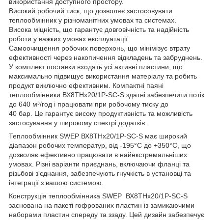
використання доступного простору.
Високий робочий тиск, що дозволяє застосовувати
теплообмінник у різноманітних умовах та системах.
Висока міцність, що гарантує довговічність та надійність
роботи у важких умовах експлуатації.
Самоочищення робочих поверхонь, що мінімізує втрату
ефективності через накопичення відкладень та забруднень.
У комплект поставки входять усі активні пластини, що
максимально підвищує використання матеріалу та робить
продукт виключно ефективним. Компактні паяні
теплообмінники ВХ8THx20/1P-SC-S здатні забезпечити потік
до 640 м³/год і працювати при робочому тиску до
40 бар. Це гарантує високу продуктивність та можливість
застосування у широкому спектрі додатків.
Теплообмінник SWEP ВХ8THx20/1P-SC-S має широкий
діапазон робочих температур, від -195°С до +350°С, що
дозволяє ефективно працювати в найекстремальніших
умовах. Різні варіанти приєднань, включаючи фланці та
різьбові з'єднання, забезпечують гнучкість в установці та
інтеграції з вашою системою.
Конструкція теплообмінника SWEP ВХ8THx20/1P-SC-S
заснована на пакеті гофрованих пластин із замикаючими
наборами пластин спереду та ззаду. Цей дизайн забезпечує