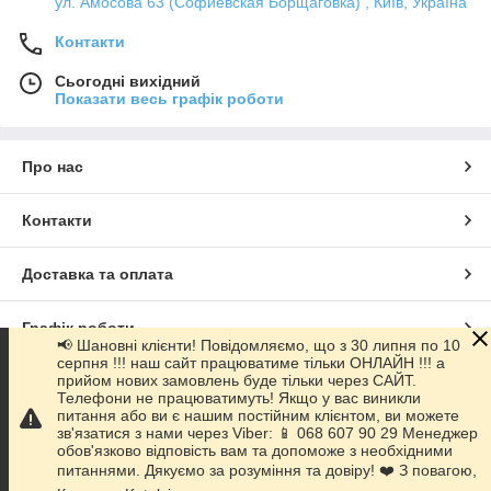
ул. Амосова 63 (Софиевская Борщаговка) , Київ, Україна
Контакти
Сьогодні вихідний
Показати весь графік роботи
Про нас
Контакти
Доставка та оплата
Графік роботи
📢 Шановні клієнти! Повідомляємо, що з 30 липня по 10
серпня !!! наш сайт працюватиме тільки ОНЛАЙН !!! а
прийом нових замовлень буде тільки через САЙТ.
Повна версія сайту
Телефони не працюватимуть! Якщо у вас виникли
питання або ви є нашим постійним клієнтом, ви можете
зв'язатися з нами через Viber: 📱 068 607 90 29 Менеджер
Сайт створено на маркетплейсі
Prom.ua
обов'язково відповість вам та допоможе з необхідними
питаннями. Дякуємо за розуміння та довіру! ❤️ З повагою,
Політика конфіденційності