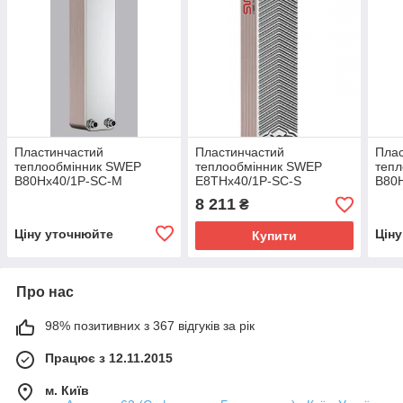
Пластинчастий
Пластинчастий
Плас
теплообмінник SWEP
теплообмінник SWEP
теп
B80Hx40/1P-SC-M
E8THx40/1P-SC-S
B80
8 211
₴
Ціну уточнюйте
Цін
Купити
Про нас
98% позитивних з 367 відгуків за рік
Працює з 12.11.2015
м. Київ