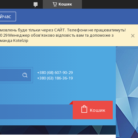
Кошик
йчас
 замовлень буде тільки через САЙТ. Телефони не працюватимуть!
 90 29 Менеджер обов'язково відповість вам та допоможе з
манда Kotelzip
+380 (68) 607-90-29
+380 (63) 186-36-19
Кошик