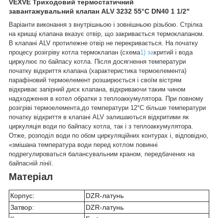
VEXVE Триходовий термостатичний
завантажувальний
клапан ALV 3232 55°C DN40 1 1/2"
Варіанти виконання з внутрішньою і зовнішньою різьбою. Стрілка
на кришці клапана вказує отвір, що закривається термоклапаном.
В клапані ALV протилежне отвір не перекривається. На початку
процесу розігріву котла термоклапан (схема
1) за
критий і вода
циркулює по байпасу котла. Після досягнення температури
початку відкриття клапана (характеристика термоелемента)
парафіновий термоелемент розширюється і своїм вістрям
відкриває запірний диск клапана, відкриваючи таким чином
надходження в котел обратки з теплоаккумулятора. При повному
розігріві термоелемента,до температури 12°C більше температури
початку відкриття в клапані ALV залишаються відкритими як
циркуляція води по байпасу котла, так і з теплоаккумулятора.
Отже, розподіл води по обом циркуляційних контурах і, відповідно,
«змішана температура води перед котлом повинні
подрегулироваться балансувальним краном, передбачених на
байпасній лінії.
Матеріал
Корпус:
DZR-латунь
Затвор:
DZR-латунь