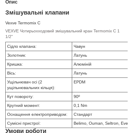
Опис
Змішувальні клапани
Vexve Termomix C
VEXVE Чотирьохходовий змішувальний кран Termomix C 1
1/2"
Сідло клапана:
Чавун
Золотник:
Латунь
Кришка:
Алюміній
Вісь:
Латунь
Ущільнювач осі (2
EPDM
ущільнювальних кільця):
Кут повороту:
90º
Крутний момент:
0,1 Nm
Оснащення електроприводом:
Стандарт
Сумісні пристрої:
Belimo, Ouman, Seltron, Evene
Умови роботи