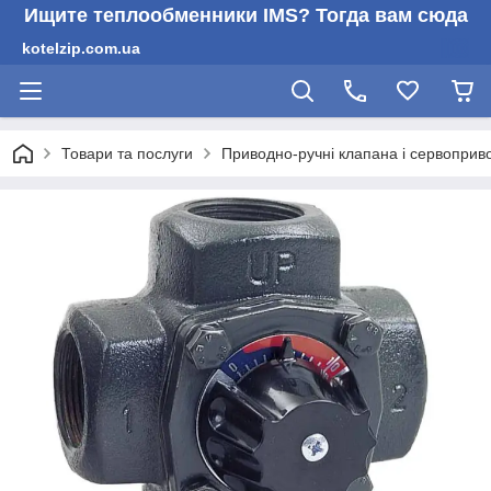
Ищите теплообменники IMS? Тогда вам сюда
kotelzip.com.ua
Товари та послуги
Приводно-ручні клапана і сервоприв