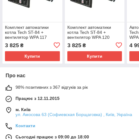
Комплект автоматики
Комплект автоматики
Авто
котла Tech ST-84 +
котла Tech ST-84 +
Tech
вентилятор WPA 117
вентилятор WPA 120
WPA1
Пол
3 825
3 825
4 9
₴
₴
Купити
Купити
Про нас
98% позитивних з 367 відгуків за рік
Працює з 12.11.2015
м. Київ
ул. Амосова 63 (Софиевская Борщаговка) , Київ, Україна
Контакти
Сьогодні працює з 09:00 до 18:00