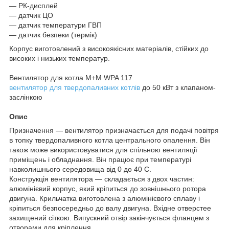
― РК-дисплей
― датчик ЦО
― датчик температури ГВП
― датчик безпеки (термік)
Корпус виготовлений з високоякісних матеріалів, стійких до
високих і низьких температур.
Вентилятор для котла М+М WPA 117
вентилятор для твердопаливних котлів
до 50 кВт з клапаном-
заслінкою
Опис
Призначення ― вентилятор призначається для подачі повітря
в топку твердопаливного котла центрального опалення. Він
також може використовуватися для спільною вентиляції
приміщень і обладнання. Він працює при температурі
навколишнього середовища від 0 до 40 С.
Конструкція вентилятора ― складається з двох частин:
алюмінієвий корпус, який кріпиться до зовнішнього ротора
двигуна. Крильчатка виготовлена з алюмінієвого сплаву і
кріпиться безпосередньо до валу двигуна. Вхідне отверстее
захищений сіткою. Випускний отвір закінчується фланцем з
отворами для кріплення.