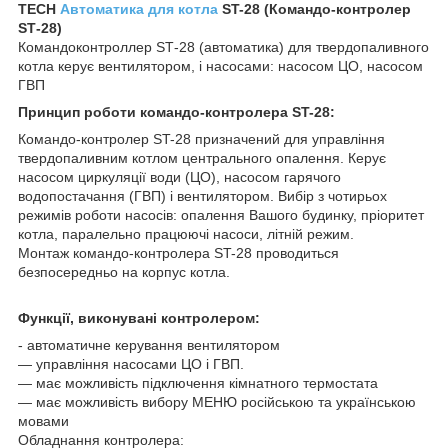
TECH
Автоматика для котла
ST-28 (Командо-контролер
ЅТ-28)
Командоконтроллер ЅТ-28 (автоматика) для твердопаливного
котла керує вентилятором, і насосами: насосом ЦО, насосом
ГВП
Принцип роботи командо-контролера ST-28:
Командо-контролер ST-28 призначений для управління
твердопаливним котлом центрального опалення. Керує
насосом циркуляції води (ЦО), насосом гарячого
водопостачання (ГВП) і вентилятором. Вибір з чотирьох
режимів роботи насосів: опалення Вашого будинку, пріоритет
котла, паралельно працюючі насоси, літній режим.
Монтаж командо-контролера ST-28 проводиться
безпосередньо на корпус котла.
Функції, виконувані контролером:
- автоматичне керування вентилятором
― управління насосами ЦО і ГВП.
― має можливість підключення кімнатного термостата
― має можливість вибору МЕНЮ російською та українською
мовами
Обладнання контролера: