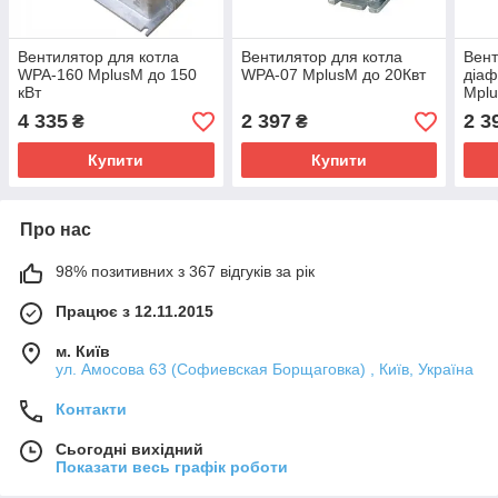
Вентилятор для котла
Вентилятор для котла
Вент
WPA-160 МplusМ до 150
WPA-07 МplusМ до 20Квт
діа
кВт
Мplu
4 335
2 397
2 3
₴
₴
Купити
Купити
Про нас
98% позитивних з 367 відгуків за рік
Працює з 12.11.2015
м. Київ
ул. Амосова 63 (Софиевская Борщаговка) , Київ, Україна
Контакти
Сьогодні вихідний
Показати весь графік роботи