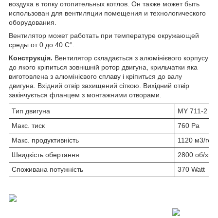
воздуха в топку отопительных котлов. Он также может быть
использован для вентиляции помещения и технологического
оборудования.
Вентилятор может работать при температуре окружающей
среды от 0 до 40 C°.
Конструкція.
Вентилятор складається з алюмінієвого корпусу
до якого кріпиться зовнішній ротор двигуна, крильчатки яка
виготовлена з алюмінієвого сплаву і кріпиться до валу
двигуна. Вхідний отвір захищений сіткою. Вихідний отвір
закінчується фланцем з монтажними отворами.
Тип двигуна
MY 711-2
Макс. тиск
760 Pa
Макс. продуктивність
1120 м
3
/год
Швидкість обертання
2800 об/хв
Споживана потужність
370 Watt