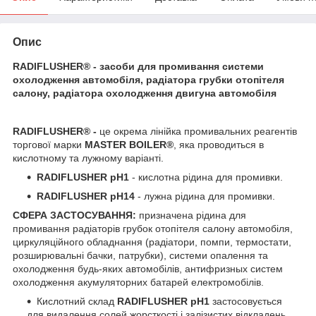
Опис
RADIFLUSHER
® - засоби для промивання системи
охолодження автомобіля, радіатора грубки отопітеля
салону, радіатора охолодження двигуна автомобіля
RADIFLUSHER® -
це окрема лінійка промивальних реагентів
торгової марки
MASTER BOILER®
, яка проводиться в
кислотному та лужному варіанті.
RADIFLUSHER pH1
- кислотна рідина для промивки.
RADIFLUSHER pH14
- лужна рідина для промивки.
СФЕРА ЗАСТОСУВАННЯ:
призначена рідина для
промивання радіаторів грубок отопітеля салону автомобіля,
циркуляційного обладнання (радіатори, помпи, термостати,
розширювальні бачки, патрубки), системи опалення та
охолодження будь-яких автомобілів, антифризных систем
охолодження акумуляторних батарей електромобілів.
Кислотний склад
RADIFLUSHER pH1
застосовується
для видалення солей жорсткості і залізистих відкладень.