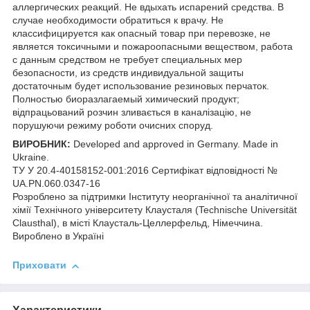
аллергических реакций. Не вдыхать испарений средства. В
случае необходимости обратиться к врачу. Не
классифицируется как опасный товар при перевозке, не
является токсичными и пожароопасными веществом, работа
с данным средством не требует специальных мер
безопасности, из средств индивидуальной защиты
достаточным будет использование резиновых перчаток.
Полностью биоразлагаемый химический продукт;
відпрацьований розчин зливається в каналізацію, не
порушуючи режиму роботи очисних споруд.
ВИРОБНИК:
Developed and approved in Germany. Made in
Ukraine.
ТУ У 20.4-40158152-001:2016 Сертифікат відповідності №
UA.PN.060.0347-16
Розроблено за підтримки Інституту неорганічної та аналітичної
хімії Технічного університету Клаусталя (Technische Universität
Clausthal), в місті Клаусталь-Целлерфельд, Німеччина.
Вироблено в Україні
Приховати