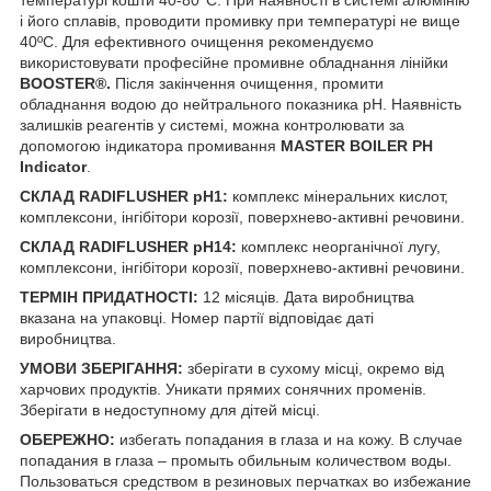
температурі кошти 40-80°С. При наявності в системі алюмінію
і його сплавів, проводити промивку при температурі не вище
40ºС. Для ефективного очищення рекомендуємо
використовувати професійне промивне обладнання лінійки
BOOSTER®.
Після закінчення очищення, промити
обладнання водою до нейтрального показника pH. Наявність
залишків реагентів у системі, можна контролювати за
допомогою індикатора промивання
MASTER BOILER PH
Indicator
.
СКЛАД RADIFLUSHER pH1:
комплекс мінеральних кислот,
комплексони, інгібітори корозії, поверхнево-активні речовини.
СКЛАД RADIFLUSHER pH14:
комплекс неорганічної лугу,
комплексони, інгібітори корозії, поверхнево-активні речовини.
ТЕРМІН ПРИДАТНОСТІ:
12 місяців. Дата виробництва
вказана на упаковці. Номер партії відповідає даті
виробництва.
УМОВИ ЗБЕРІГАННЯ:
зберігати в сухому місці, окремо від
харчових продуктів. Уникати прямих сонячних променів.
Зберігати в недоступному для дітей місці.
ОБЕРЕЖНО:
избегать попадания в глаза и на кожу. В случае
попадания в глаза – промыть обильным количеством воды.
Пользоваться средством в резиновых перчатках во избежание