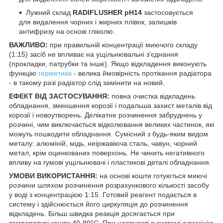
Лужний склад
RADIFLUSHER pH14
застосовується
для видалення чорних і жирних плівок, залишків
антифризу на основі гліколю.
ВАЖЛИВО:
при правильній концентрації миючого складу
(1:15) засіб не впливає на ущільнювальні з'єднання
(прокладки, патрубки та інше). Якщо відкладення виконують
функцію
герметика
- велика ймовірність протікання радіатора
- в такому разі радіатор слід замінити на новий.
ЕФЕКТ ВІД ЗАСТОСУВАННЯ:
повна очистка відкладень
обладнання, зменшення корозії і подальша захист металів від
корозії і новоутворень. Делікатне розчинення забруднень у
розчині, чим виключається відколювання великих частинок, які
можуть пошкодити обладнання. Сумісний з будь-яким видом
металу: алюміній, мідь, неіржавіюча сталь, чавун, чорний
метал, крім оцинкованих поверхонь. Не чинить негативного
впливу на гумові ущільнювачі і пластикові деталі обладнання.
УМОВИ ВИКОРИСТАННЯ:
на основі кошти готуються миючі
розчини шляхом розчинення розрахункового кількості засобу
у воді з концентрацією 1:15. Готовий реагент подається в
систему і здійснюється його циркуляція до розчинення
відкладень. Більш швидка реакція досягається при