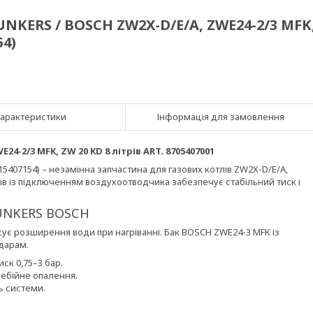
NKERS / BOSCH ZW2X-D/E/A, ZWE24-2/3 MFK
54)
арактеристики
Інформація для замовлення
-2/3 MFK, ZW 20 KD 8 літрів ART. 8705407001
407154) – незамінна запчастина для газових котлів ZW2X-D/E/A,
трів із підключенням воздухоотводчика забезпечує стабільний тиск і
JUNKERS BOSCH
є розширення води при нагріванні. Бак BOSCH ZWE24-3 MFK із
дарам.
ск 0,75–3 бар.
ребійне опалення.
ь системи.