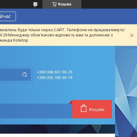
Кошик
йчас
 замовлень буде тільки через САЙТ. Телефони не працюватимуть!
 90 29 Менеджер обов'язково відповість вам та допоможе з
манда Kotelzip
+380 (68) 607-90-29
+380 (63) 186-36-19
Кошик