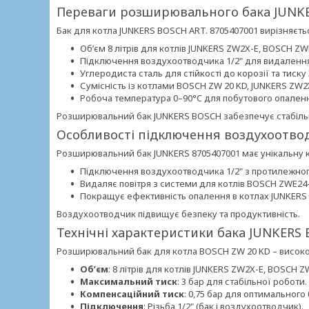
Переваги розширювального бака JUNK
Бак для котла JUNKERS BOSCH ART. 8705407001 вирізняєтьс
Об’єм 8 літрів для котлів JUNKERS ZW2X-E, BOSCH ZW
Підключення воздухоотводчика 1/2" для видалення
Углеродиста сталь для стійкості до корозії та тиску 
Сумісність із котлами BOSCH ZW 20 KD, JUNKERS ZW2
Робоча температура 0–90°C для побутового опален
Розширювальний бак JUNKERS BOSCH забезпечує стабільн
Особливості підключення воздухоотво
Розширювальний бак JUNKERS 8705407001 має унікальну 
Підключення воздухоотводчика 1/2" з протилежног
Видаляє повітря з системи для котлів BOSCH ZWE24-
Покращує ефективність опалення в котлах JUNKERS
Воздухоотводчик підвищує безпеку та продуктивність.
Технічні характеристики бака JUNKERS
Розширювальний бак для котла BOSCH ZW 20 KD – високо
Об’єм
: 8 літрів для котлів JUNKERS ZW2X-E, BOSCH Z
Максимальний тиск
: 3 бар для стабільної роботи.
Компенсаційний тиск
: 0,75 бар для оптимального
Підключення
: Різьба 1/2" (бак і воздухоотводчик).