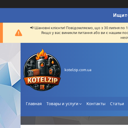
Ищите
📢 Шановні клієнти! Повідомляємо, що з 30 липня по 
Якщо у вас виникли питання або ви є нашим пос
нео
kotelzip.com.ua
Главная
Товары и услуги
Контакты
Статьи