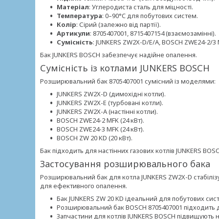
Матеріал
: Углеродиста сталь для міцності.
Температура
: 0–90°C для побутових систем.
Колір
: Сірий (залежно від партії).
Артикули
: 8705407001, 8715407154 (взаємозамінні).
Сумісність
: JUNKERS ZW2X-D/E/A, BOSCH ZWE24-2/3 
Бак JUNKERS BOSCH забезпечує надійне опалення.
Сумісність із котлами JUNKERS BOSCH
Розширювальний бак 8705407001 сумісний із моделями:
JUNKERS ZW2X-D (димохідні котли).
JUNKERS ZW2X-E (турбовані котли).
JUNKERS ZW2X-A (настінні котли).
BOSCH ZWE24-2 MFK (24 кВт).
BOSCH ZWE24-3 MFK (24 кВт).
BOSCH ZW 20 KD (20 кВт).
Бак підходить для настінних газових котлів JUNKERS BOSC
Застосування розширювального бака
Розширювальний бак для котла JUNKERS ZW2X-D стабілізу
для ефективного опалення.
Бак JUNKERS ZW 20 KD ідеальний для побутових сис
Розширювальний бак BOSCH 8705407001 підходить д
Запчастини для котлів JUNKERS BOSCH підвищують н