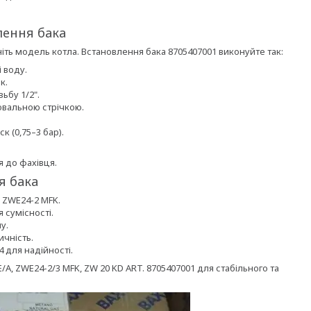
лення бака
ть модель котла. Встановлення бака 8705407001 виконуйте так:
і воду.
к.
ьбу 1/2".
ювальною стрічкою.
к (0,75–3 бар).
 до фахівця.
я бака
 ZWE24-2 MFK.
 сумісності.
у.
чність.
 для надійності.
 ZWE24-2/3 MFK, ZW 20 KD ART. 8705407001 для стабільного та