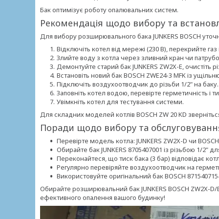
Бак оптимізує роботу опалювальних систем.
Рекомендація щодо вибору та встанов
Для вибору розширювального бака JUNKERS BOSCH уточні
Відключіть котел від мережі (230 В), перекрийте газ 
Злийте воду з котла через зливний кран чи патрубо
Демонтуйте старий бак JUNKERS ZW2X-E, очистіть різ
Встановіть новий бак BOSCH ZWE24-3 MFK із ущільн
Підключіть воздухоотводчик до різьби 1/2" на баку.
Заповніть котел водою, перевірте герметичність і тис
Увімкніть котел для тестування системи.
Для складних моделей котлів BOSCH ZW 20 KD зверніться
Поради щодо вибору та обслуговуванн
Перевірте модель котла: JUNKERS ZW2X-D чи BOSCH
Обирайте бак JUNKERS 8705407001 із різьбою 1/2" для
Переконайтеся, що тиск бака (3 бар) відповідає котл
Регулярно перевіряйте воздухоотводчик на гермети
Використовуйте оригінальний бак BOSCH 8715407154
Обирайте розширювальний бак JUNKERS BOSCH ZW2X-D/E/A,
ефективного опалення вашого будинку!