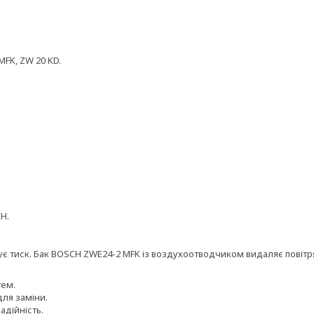
MFK, ZW 20 KD.
H.
є тиск. Бак BOSCH ZWE24-2 MFK із воздухоотводчиком видаляє повітр
тем.
ля заміни.
адійність.