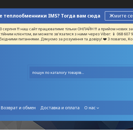
 теплообменники IMS? Тогда вам сюда
Жмите се
10 серпня !!! наш сайт працюватиме тільки ОНЛАЙН !!! а прийом нових
тійним клієнтом, ви можете зв'язатися з нами через Viber: 📱 068 607
бхідними питаннями. Дякуємо за розуміння та довіру! ❤️ З повагою, Ко
Возврат и обмен
Доставка и оплата
О нас