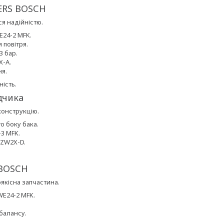
ERS BOSCH
я надійністю.
E24-2 MFK.
 повітря.
3 бар.
X-A.
ня.
ість.
дчика
конструкцію.
о боку бака.
3 MFK.
 ZW2X-D.
 BOSCH
якісна запчастина.
WE24-2 MFK.
 балансу.