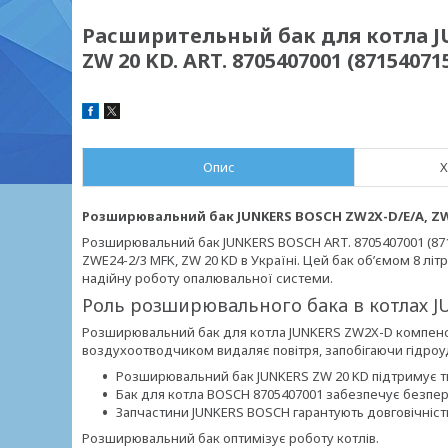
Расширительный бак для котла JU
ZW 20 KD. ART. 8705407001 (87154071
Опис
Х
Розширювальний бак JUNKERS BOSCH ZW2X-D/E/A, ZWE24
Розширювальний бак JUNKERS BOSCH ART. 8705407001 (8715
ZWE24-2/3 MFK, ZW 20 KD в Україні. Цей бак об’ємом 8 лі
надійну роботу опалювальної системи.
Роль розширювального бака в котлах 
Розширювальний бак для котла JUNKERS ZW2X-D компенсу
воздухоотводчиком видаляє повітря, запобігаючи гідроу
Розширювальний бак JUNKERS ZW 20 KD підтримує ти
Бак для котла BOSCH 8705407001 забезпечує безпе
Запчастини JUNKERS BOSCH гарантують довговічніст
Розширювальний бак оптимізує роботу котлів.