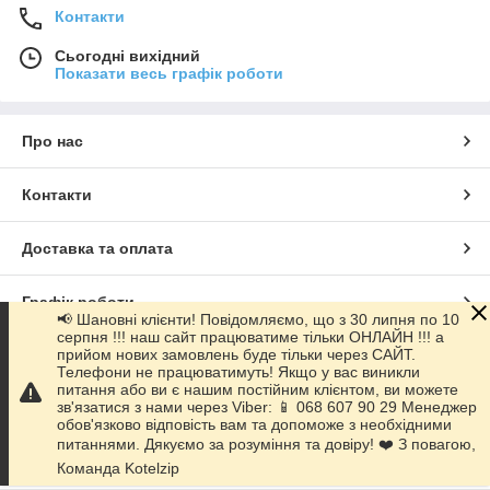
Контакти
Сьогодні вихідний
Показати весь графік роботи
Про нас
Контакти
Доставка та оплата
Графік роботи
📢 Шановні клієнти! Повідомляємо, що з 30 липня по 10
серпня !!! наш сайт працюватиме тільки ОНЛАЙН !!! а
прийом нових замовлень буде тільки через САЙТ.
Повна версія сайту
Телефони не працюватимуть! Якщо у вас виникли
питання або ви є нашим постійним клієнтом, ви можете
зв'язатися з нами через Viber: 📱 068 607 90 29 Менеджер
Сайт створено на маркетплейсі
Prom.ua
обов'язково відповість вам та допоможе з необхідними
питаннями. Дякуємо за розуміння та довіру! ❤️ З повагою,
Політика конфіденційності
Команда Kotelzip