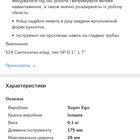
зміщуватися під час роботи і витримувати велике
навантаження, а також значно розширюють їх робочу
область.
Кліщі надійно лежить в руці завдяки ергономічній
формі рукояток.
Інструмент не прослизає навіть на гладких трубах.
Виконання:
524 Сантехнічні кліщі, тип SP D 1", L 7".
Приховати
Характеристики
Основні
Виробник
Super Ego
Країна виробник
Іспанія
Вага
0.1 кг
Довжина інструменту
175 мм
Максимальна ширина
28 мм