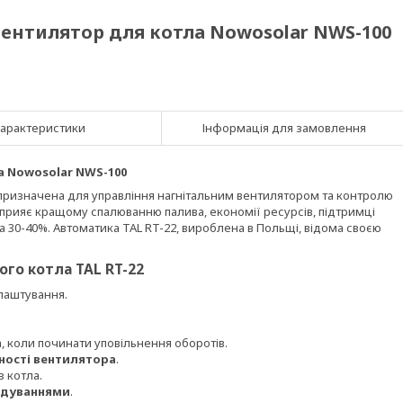
 вентилятор для котла Nowosolar NWS-100
арактеристики
Інформація для замовлення
ла Nowosolar NWS-100
призначена для управління нагнітальним вентилятором та контролю
прияє кращому спалюванню палива, економії ресурсів, підтримці
 30-40%. Автоматика TAL RT-22, вироблена в Польщі, відома своєю
го котла TAL RT-22
лаштування.
а, коли починати уповільнення оборотів.
ності вентилятора
.
з котла.
родуваннями
.