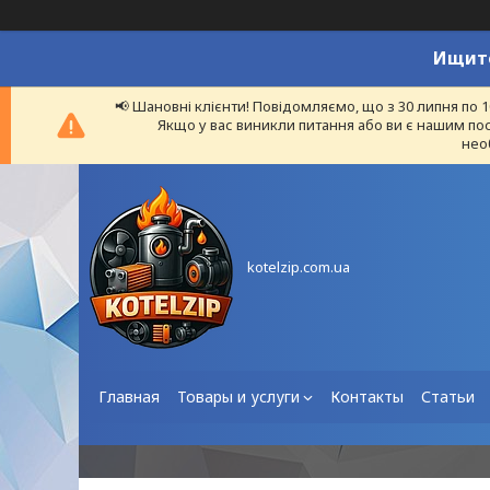
Ищите
📢 Шановні клієнти! Повідомляємо, що з 30 липня по 
Якщо у вас виникли питання або ви є нашим пос
нео
kotelzip.com.ua
Главная
Товары и услуги
Контакты
Статьи