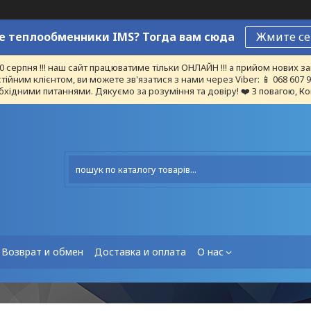
 теплообменники IMS? Тогда вам сюда
Жмите се
10 серпня !!! наш сайт працюватиме тільки ОНЛАЙН !!! а прийом нових
тійним клієнтом, ви можете зв'язатися з нами через Viber: 📱 068 607
бхідними питаннями. Дякуємо за розуміння та довіру! ❤️ З повагою, Ко
Возврат и обмен
Доставка и оплата
О нас