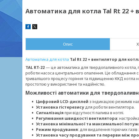
Автоматика для котла Tal Rt 22 +
Опис
Х
Автоматика для котла
Tal Rt 22 + вентилятор для кот
TAL RT-22
— це автоматика для твердопаливного котла, 
роботи насоса центрального опалення. Це обладнання с
тривалішого процесу горіння та підвищенню ККД котла на
простотою у використанні та надійністю.
Можливості автоматики для твердопаливно
Цифровий LCD-дисплей
з індикацією режимів на
Установка гістерезису
для роботи вентилятора.
Сигналізація
при відсутності палива в котлі.
Регулювання швидкості вентилятора
: настройк
Установка мінімальної та максимальної потуж
Режим продування
: для видалення горючих газів 
Установка часу продування та перерви між п