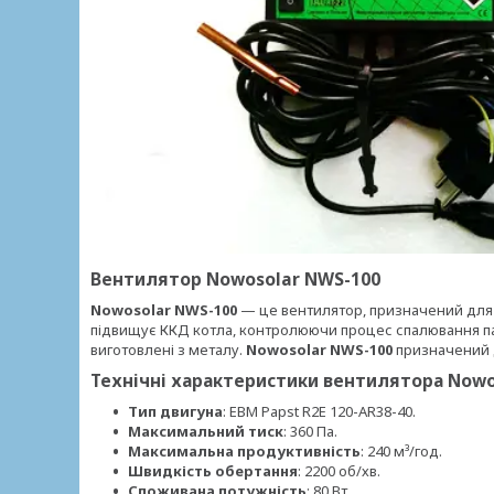
Вентилятор Nowosolar NWS-100
Nowosolar NWS-100
— це вентилятор, призначений для н
підвищує ККД котла, контролюючи процес спалювання па
виготовлені з металу.
Nowosolar NWS-100
призначений д
Технічні характеристики вентилятора Nowo
Тип двигуна
: EBM Papst R2E 120-AR38-40.
Максимальний тиск
: 360 Па.
Максимальна продуктивність
: 240 м³/год.
Швидкість обертання
: 2200 об/хв.
Споживана потужність
: 80 Вт.