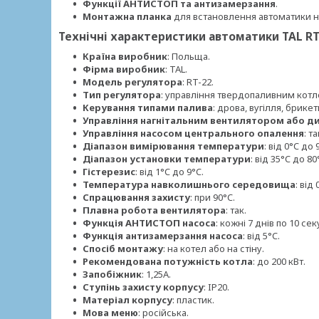
Функції АНТИСТОП та антизамерзання
.
Монтажна планка
для встановлення автоматики на
Технічні характеристики автоматики TAL RT
Країна виробник
: Польща.
Фірма виробник
: TAL.
Модель регулятора
: RT-22.
Тип регулятора
: управління твердопаливним котл
Керування типами палива
: дрова, вугілля, брике
Управління нагнітальним вентилятором або 
Управління насосом центрального опалення
: та
Діапазон вимірювання температури
: від 0°C до 
Діапазон установки температури
: від 35°C до 80
Гістерезис
: від 1°C до 9°C.
Температура навколишнього середовища
: від
Спрацювання захисту
: при 90°C.
Плавна робота вентилятора
: так.
Функція АНТИСТОП насоса
: кожні 7 днів по 10 сек
Функція антизамерзання насоса
: від 5°C.
Спосіб монтажу
: на котел або на стіну.
Рекомендована потужність котла
: до 200 кВт.
Запобіжник
: 1,25А.
Ступінь захисту корпусу
: IP20.
Матеріал корпусу
: пластик.
Мова меню
: російська.