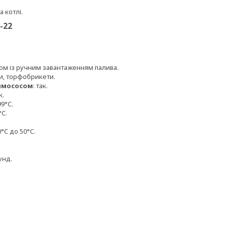
 котлі.
-22
ом із ручним завантаженням палива.
ти, торфобрикети.
димососом
: так.
к.
99°C.
°C.
 0°C до 50°C.
унд.