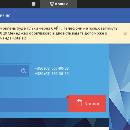
Кошик
йчас
 замовлень буде тільки через САЙТ. Телефони не працюватимуть!
 90 29 Менеджер обов'язково відповість вам та допоможе з
манда Kotelzip
+380 (68) 607-90-29
+380 (63) 186-36-19
Кошик