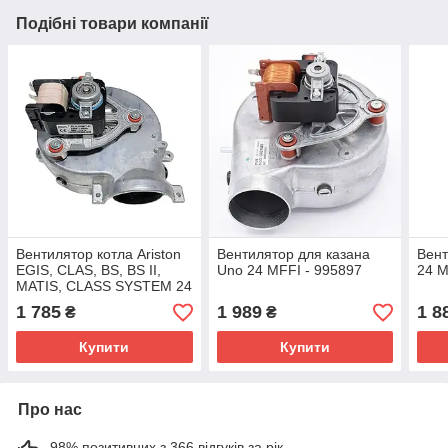
Подібні товари компанії
Вентилятор котла Ariston
Вентилятор для казана
Вент
EGIS, CLAS, BS, BS II,
Uno 24 MFFI - 995897
24 M
MATIS, CLASS SYSTEM 24
FF, AS. - 65104357,
1 785
1 989
1 8
₴
₴
65110422
Купити
Купити
Про нас
98% позитивних з 366 відгуків за рік