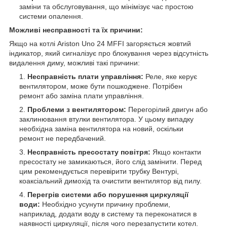
заміни та обслуговування, що мінімізує час простою
системи опалення.
Можливі несправності та їх причини:
Якщо на котлі Ariston Uno 24 MFFI загоряється жовтий
індикатор, який сигналізує про блокування через відсутність
видалення диму, можливі такі причини:
Несправність плати управління:
Реле, яке керує
вентилятором, може бути пошкоджене. Потрібен
ремонт або заміна плати управління.
Проблеми з вентилятором:
Перегорілий двигун або
заклинювання втулки вентилятора. У цьому випадку
необхідна заміна вентилятора на новий, оскільки
ремонт не передбачений.
Несправність пресостату повітря:
Якщо контакти
пресостату не замикаються, його слід замінити. Перед
цим рекомендується перевірити трубку Вентурі,
коаксіальний димохід та очистити вентилятор від пилу.
Перегрів системи або порушення циркуляції
води:
Необхідно усунути причину проблеми,
наприклад, додати воду в систему та переконатися в
наявності циркуляції, після чого перезапустити котел.