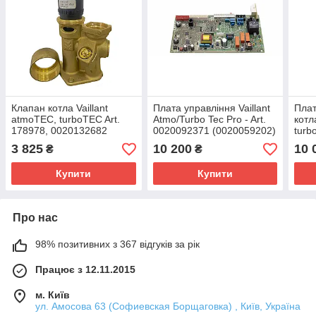
Клапан котла Vaillant
Плата управління Vaillant
Плат
atmoTEC, turboTEC Art.
Atmo/Turbo Tec Pro - Art.
котл
178978, 0020132682
0020092371 (0020059202)
turb
002
3 825
10 200
10 
₴
₴
Купити
Купити
Про нас
98% позитивних з 367 відгуків за рік
Працює з 12.11.2015
м. Київ
ул. Амосова 63 (Софиевская Борщаговка) , Київ, Україна