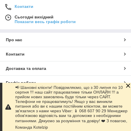
Контакти
Сьогодні вихідний
Показати весь графік роботи
Про нас
Контакти
Доставка та оплата
Графік роботи
📢 Шановні клієнти! Повідомляємо, що з 30 липня по 10
серпня !!! наш сайт працюватиме тільки ОНЛАЙН !!! а
прийом нових замовлень буде тільки через САЙТ.
Повна версія сайту
Телефони не працюватимуть! Якщо у вас виникли
питання або ви є нашим постійним клієнтом, ви можете
зв'язатися з нами через Viber: 📱 068 607 90 29 Менеджер
Сайт створено на маркетплейсі
Prom.ua
обов'язково відповість вам та допоможе з необхідними
питаннями. Дякуємо за розуміння та довіру! ❤️ З повагою,
Політика конфіденційності
Команда Kotelzip