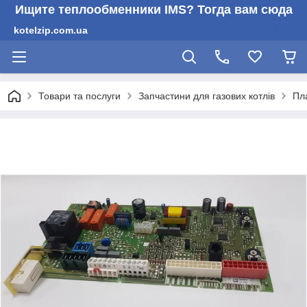
Ищите теплообменники IMS? Тогда вам сюда
kotelzip.com.ua
Товари та послуги
Запчастини для газових котлів
Пл