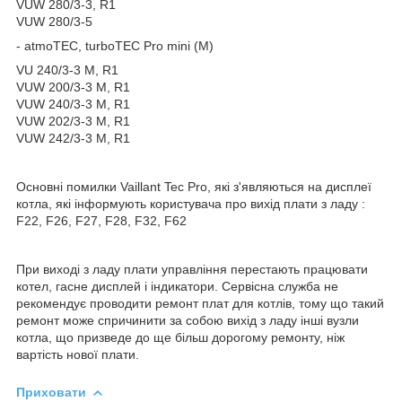
VUW 280/3-3, R1
VUW 280/3-5
- atmoTEC, turboTEC Pro mini (M)
VU 240/3-3 M, R1
VUW 200/3-3 M, R1
VUW 240/3-3 M, R1
VUW 202/3-3 M, R1
VUW 242/3-3 M, R1
Основні помилки Vaillant Tec Pro, які з'являються на дисплеї
котла, які інформують користувача про вихід плати з ладу :
F22, F26, F27, F28, F32, F62
При виході з ладу плати управління перестають працювати
котел, гасне дисплей і індикатори. Сервісна служба не
рекомендує проводити ремонт плат для котлів, тому що такий
ремонт може спричинити за собою вихід з ладу інші вузли
котла, що призведе до ще більш дорогому ремонту, ніж
вартість нової плати.
Приховати