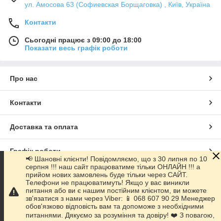
ул. Амосова 63 (Софиевская Борщаговка) , Київ, Україна
Контакти
Сьогодні працює з 09:00 до 18:00
Показати весь графік роботи
Про нас
Контакти
Доставка та оплата
Графік роботи
📢 Шановні клієнти! Повідомляємо, що з 30 липня по 10
серпня !!! наш сайт працюватиме тільки ОНЛАЙН !!! а
прийом нових замовлень буде тільки через САЙТ.
Повна версія сайту
Телефони не працюватимуть! Якщо у вас виникли
питання або ви є нашим постійним клієнтом, ви можете
зв'язатися з нами через Viber: 📱 068 607 90 29 Менеджер
Сайт створено на маркетплейсі
Prom.ua
обов'язково відповість вам та допоможе з необхідними
питаннями. Дякуємо за розуміння та довіру! ❤️ З повагою,