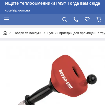
Ищите теплообменники IMS? Тогда вам сюда
kotelzip.com.ua
Товари та послуги
Ручний пристрій для прочищення т