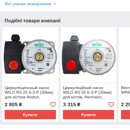
Всі умови повернення
Подібні товари компанії
Циркуляционный насос
Циркуляційний насос
Вент
WILO RS 25 6-3-Р (30мм)
WILO RS 25 6-3-Р (30мм)
WPA 
для котлов Ariston,
для котлів, Hermann,
Hermann, Immergas,
Immergas, Ferroli, Termet,
2 805
3 315
2 2
₴
₴
Ferroli,Termet, Vaillant
Vaillant
Купити
Купити