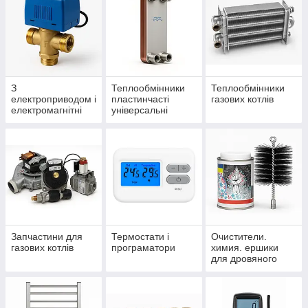
З
Теплообмінники
Теплообмінники
електроприводом і
пластинчасті
газових котлів
електромагнітні
універсальні
клапана
Запчастини для
Термостати і
Очистители.
газових котлів
програматори
химия. ершики
для дровяного
котла