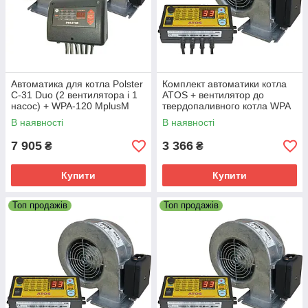
Автоматика для котла Polster
Комплект автоматики котла
C-31 Duo (2 вентилятора і 1
ATOS + вентилятор до
насос) + WPA-120 МplusМ
твердопаливного котла WPA
X2
В наявності
В наявності
7 905
3 366
₴
₴
Купити
Купити
Топ продажів
Топ продажів