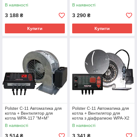
В наявності
В наявності
3 188
3 290
₴
₴
Купити
Купити
Polster C-11 Автоматика для
Polster C-11 Автоматика для
котла + Вентилятор для
котла + Вентилятор для
котла WPA-117 "М+М"
котла з діафрагмою WPA-X2
"М+М"
В наявності
В наявності
3 514
3 341
₴
₴