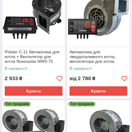
Polster C-11 Автоматика для
Автоматика для
котла + Вентилятор для
твердопаливного котла,
котла Nowosolar NWS-75
вентилятори для котла,
димососи
В наявності
В наявності
2 933
2 780
₴
від
₴
Купити
Купити
Топ продажів
Топ продажів