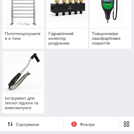
Полотенцосушилк
Гідравлічний
Товщиноміри
и и тэни
колектор
лакофарбових
роздільник
покриттів
Інструмент для
теплої підлоги та
комплектуючі
Сортування
0
Фільтри