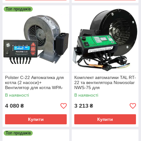
Топ продажів
Polster C-22 Автоматика для
Комплект автоматики TAL RT-
котла (2 насоси)+
22 та вентилятора Nowosolar
Вентилятор для котла WPA-
NWS-75 для
X2 "М+М"
твердопаливного котла
В наявності
В наявності
4 080
3 213
₴
₴
Купити
Купити
Топ продажів