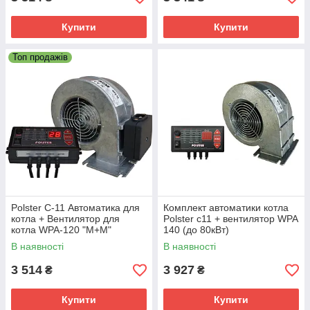
Купити
Купити
Топ продажів
Polster C-11 Автоматика для
Комплект автоматики котла
котла + Вентилятор для
Polster c11 + вентилятор WPA
котла WPA-120 "М+М"
140 (до 80кВт)
В наявності
В наявності
3 514
3 927
₴
₴
Купити
Купити