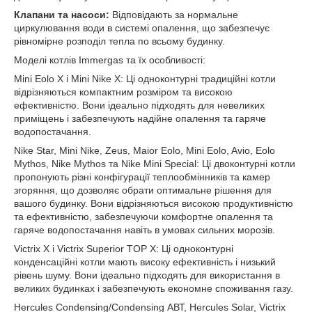
Клапани та насоси:
Відповідають за нормальне
циркулювання води в системі опалення, що забезпечує
рівномірне розподіл тепла по всьому будинку.
Моделі котлів Immergas та їх особливості:
Mini Eolo X і Mini Nike X: Ці одноконтурні традиційні котли
відрізняються компактним розміром та високою
ефективністю. Вони ідеально підходять для невеликих
приміщень і забезпечують надійне опалення та гаряче
водопостачання.
Nike Star, Mini Nike, Zeus, Maior Eolo, Mini Eolo, Avio, Eolo
Mythos, Nike Mythos та Nike Mini Special: Ці двоконтурні котли
пропонують різні конфігурації теплообмінників та камер
згоряння, що дозволяє обрати оптимальне рішення для
вашого будинку. Вони відрізняються високою продуктивністю
та ефективністю, забезпечуючи комфортне опалення та
гаряче водопостачання навіть в умовах сильних морозів.
Victrix Х і Victrix Superior TOP Х: Ці одноконтурні
конденсаційні котли мають високу ефективність і низький
рівень шуму. Вони ідеально підходять для використання в
великих будинках і забезпечують економне споживання газу.
Hercules Condensing/Condensing АВТ, Hercules Solar, Victrix