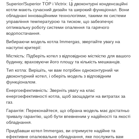
Superior/Superior TOP і Victrix: Ці двоконтурні конденсаційні
котли мають сучасний дизайн та широкий функціонал. Вони
обладнані інноваційними технологіями, такими як системи
управління температурою та тиском, що забезпечує
оптимальну роботу системи опалення та гарячого
водопостачання.
Вибираючи модель котла Immergas, звертайте увагу на
наступні критерії:
Місткість: Підберіть котел з відповідною місткістю для вашого
будинку, враховуючи його площу та кількість мешканців.
Тип котла: Вирішіть, чи вам потрібен одноконтурний чи
двоконтурний котел, і оберіть модель з відповідним
функціоналом.
Енергоефективність: Зверніть увагу на клас
енергоефективності котла, щоб заощадити на витратах за
газ.
Гарантія: Переконайтеся, що обрана модель має достатньо
тривалу гарантію, щоб бути впевненим у надійності та якості
обладнання.
Придбавши котел Immergas, ви отримуєте надійне та
ефективне опалювальне обладнання, яке послужить вам